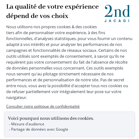
+
SUIVEZ-NOUS
MENTIONS LÉGALES
|
CGU
|
CGV
|
COOKIES
|
DONNÉES PERSONNELLES
*
Livraison express gratuite en point relais dès 59 € et à domicile dès 150
€ vers la France Métropolitaine
Les données collectées par la société JACADI, responsable
du traitement, sont nécessaires à l'envoi de newsletters, à la
création de compte, pour le traitement, le suivi et la livraison
de votre commande, ainsi que pour le suivi de votre
adhésion au programme fidélité. Conformément au
Règlement Européen 2016/679 du 27 avril 2016 sur la
protection des données personnelles, vous bénéficiez d'un
droit d'accès, d'édiction des directives anticipées, de
rectification, d'opposition, d'effacement, de portabilité ou de
limitation aux traitements de données vous concernant.
Vous pouvez exercer vos droits en écrivant à JACADI –
Service Clients – 2/10 Rue Chaptal, 92300 LEVALLOIS-
PERRET, FRANCE ou par email service-clients@jacadi.fr .