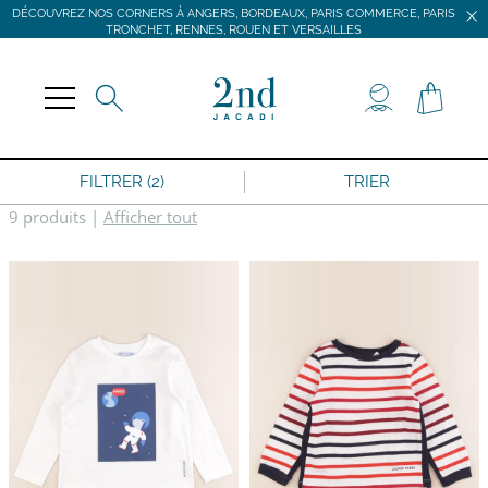
DÉCOUVREZ NOS CORNERS À ANGERS, BORDEAUX, PARIS COMMERCE, PARIS
TRONCHET, RENNES, ROUEN ET VERSAILLES
JACADI SECONDE VIE
LIVRAISON GRATUITE DÈS 59 € D'ACHAT *
DÉCOUVREZ NOS CORNERS À ANGERS, BORDEAUX, PARIS COMMERCE, PARIS
TRONCHET, RENNES, ROUEN ET VERSAILLES
FILTRER (2)
TRIER
9 produits
|
Afficher tout