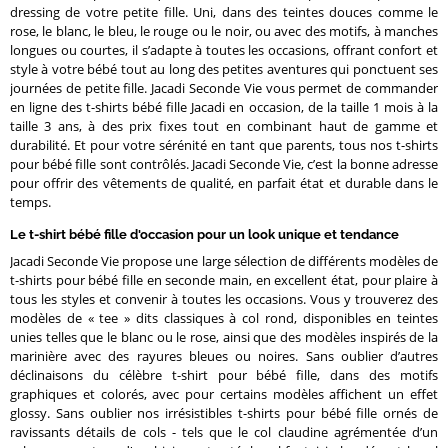
dressing de votre petite fille. Uni, dans des teintes douces comme le
rose, le blanc, le bleu, le rouge ou le noir, ou avec des motifs, à manches
longues ou courtes, il s’adapte à toutes les occasions, offrant confort et
style à votre bébé tout au long des petites aventures qui ponctuent ses
journées de petite fille. Jacadi Seconde Vie vous permet de commander
en ligne des t-shirts bébé fille Jacadi en occasion, de la taille 1 mois à la
taille 3 ans, à des prix fixes tout en combinant haut de gamme et
durabilité. Et pour votre sérénité en tant que parents, tous nos t-shirts
pour bébé fille sont contrôlés. Jacadi Seconde Vie, c’est la bonne adresse
pour offrir des vêtements de qualité, en parfait état et durable dans le
temps.
Le t-shirt bébé fille d'occasion pour un look unique et tendance
Jacadi Seconde Vie propose une large sélection de différents modèles de
t-shirts pour bébé fille en seconde main, en excellent état, pour plaire à
tous les styles et convenir à toutes les occasions. Vous y trouverez des
modèles de « tee » dits classiques à col rond, disponibles en teintes
unies telles que le blanc ou le rose, ainsi que des modèles inspirés de la
marinière avec des rayures bleues ou noires. Sans oublier d’autres
déclinaisons du célèbre t-shirt pour bébé fille, dans des motifs
graphiques et colorés, avec pour certains modèles affichent un effet
glossy. Sans oublier nos irrésistibles t-shirts pour bébé fille ornés de
ravissants détails de cols - tels que le col claudine agrémentée d’un