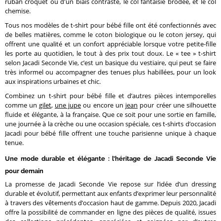
ruban croquet ou d'un biais contrasté, le col fantaisie brodée, et le col
chemise.
Tous nos modèles de t-shirt pour bébé fille ont été confectionnés avec
de belles matières, comme le coton biologique ou le coton jersey, qui
offrent une qualité et un confort appréciable lorsque votre petite-fille
les porte au quotidien, le tout à des prix tout doux. Le « tee » t-shirt
selon Jacadi Seconde Vie, c’est un basique du vestiaire, qui peut se faire
très informel ou accompagner des tenues plus habillées, pour un look
aux inspirations urbaines et chic.
Combinez un t-shirt pour bébé fille et d’autres pièces intemporelles
comme un
gilet
,
une jupe
ou encore un
jean
pour créer une silhouette
fluide et élégante, à la française. Que ce soit pour une sortie en famille,
une journée à la crèche ou une occasion spéciale, ces t-shirts d’occasion
Jacadi pour bébé fille offrent une touche parisienne unique à chaque
tenue.
Une mode durable et élégante : l’héritage de Jacadi Seconde Vie
pour demain
La promesse de Jacadi Seconde Vie repose sur l’idée d’un dressing
durable et évolutif, permettant aux enfants d’exprimer leur personnalité
à travers des vêtements d’occasion haut de gamme. Depuis 2020, Jacadi
offre la possibilité de commander en ligne des pièces de qualité, issues