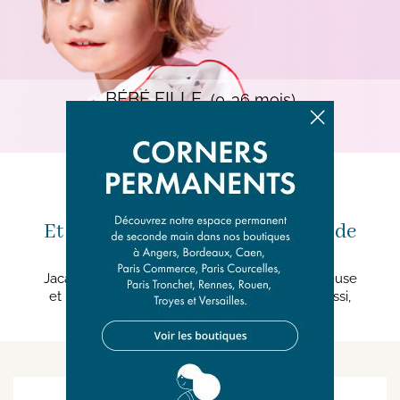
BÉBÉ FILLE
(0-36 mois)
Découvrir
Et si vous vendiez les vêtements de
vos enfants ?
Jacadi Seconde Vie, c’est une démarche vertueuse
et participative très réjouissante. Alors vous aussi,
entrez dans la ronde.