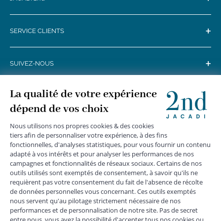
+
SERVICE CLIENTS
+
SUIVEZ-NOUS
MENTIONS LÉGALES
|
CGU
|
CGV
|
COOKIES
|
DONNÉES PERSONNELLES
*
Livraison express gratuite en point relais dès 59 € et à domicile dès 150
€ vers la France Métropolitaine
Les données collectées par la société JACADI, responsable
du traitement, sont nécessaires à l'envoi de newsletters, à la
création de compte, pour le traitement, le suivi et la livraison
de votre commande, ainsi que pour le suivi de votre
adhésion au programme fidélité. Conformément au
Règlement Européen 2016/679 du 27 avril 2016 sur la
protection des données personnelles, vous bénéficiez d'un