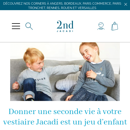
DÉCOUVREZ NOS CORNERS À ANGERS, BORDEAUX, PARIS COMMERCE, PARIS
TRONCHET, RENNES, ROUEN ET VERSAILLES
JACADI SECONDE VIE
LIVRAISON GRATUITE DÈS 59 € D'ACHAT *
DÉCOUVREZ NOS CORNERS À ANGERS, BORDEAUX, PARIS COMMERCE, PARIS
TRONCHET, RENNES, ROUEN ET VERSAILLES
Donner une seconde vie à votre
vestiaire Jacadi est un jeu d’enfant