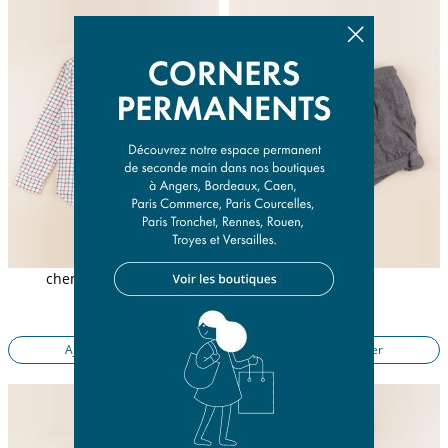
chemise multicolore
short gris
6 ans
24 mois
17,90 €
17,90 €
Ajouter au panier
Ajouter au panier