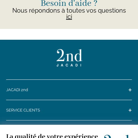
Besoin d'aide ?
Nous répondons à toutes vos questions
ici
+
JACADI 2nd
+
SERVICE CLIENTS
+
SUIVEZ-NOUS