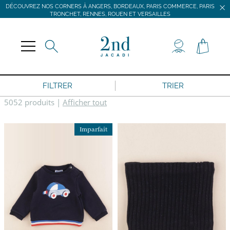
DÉCOUVREZ NOS CORNERS À ANGERS, BORDEAUX, PARIS COMMERCE, PARIS
TRONCHET, RENNES, ROUEN ET VERSAILLES
JACADI SECONDE VIE
LIVRAISON GRATUITE DÈS 59 € D'ACHAT *
DÉCOUVREZ NOS CORNERS À ANGERS, BORDEAUX, PARIS COMMERCE, PARIS
TRONCHET, RENNES, ROUEN ET VERSAILLES
FILTRER
TRIER
5052 produits
|
Afficher tout
Imparfait