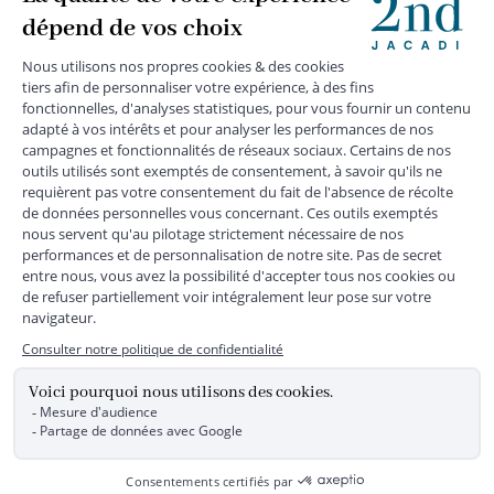
MENTIONS LÉGALES
|
CGU
|
CGV
|
COOKIES
|
DONNÉES PERSONNELLES
*
Livraison express gratuite en point relais dès 59 € et à domicile dès 150
€ vers la France Métropolitaine
Les données collectées par la société JACADI, responsable
du traitement, sont nécessaires à l'envoi de newsletters, à la
création de compte, pour le traitement, le suivi et la livraison
de votre commande, ainsi que pour le suivi de votre
adhésion au programme fidélité. Conformément au
Règlement Européen 2016/679 du 27 avril 2016 sur la
protection des données personnelles, vous bénéficiez d'un
droit d'accès, d'édiction des directives anticipées, de
rectification, d'opposition, d'effacement, de portabilité ou de
limitation aux traitements de données vous concernant.
Vous pouvez exercer vos droits en écrivant à JACADI –
Service Clients – 2/10 Rue Chaptal, 92300 LEVALLOIS-
PERRET, FRANCE ou par email service-clients@jacadi.fr .
Pour plus d'informations, vous pouvez consulter notre