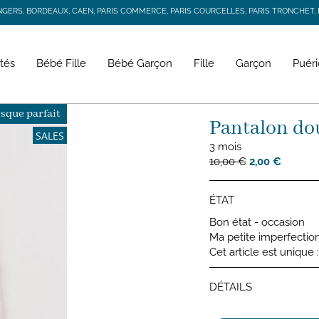
RS, BORDEAUX, CAEN, PARIS COMMERCE, PARIS COURCELLES, PARIS TRONCHET, R
JACADI SECONDE VIE
LIVRAISON GRATUITE DÈS 59 € D'ACHAT *
RS, BORDEAUX, CAEN, PARIS COMMERCE, PARIS COURCELLES, PARIS TRONCHET, R
tés
Bébé Fille
Bébé Garçon
Fille
Garçon
Puéri
sque parfait
Pantalon do
SALES
3 mois
10,00 €
2,00 €
ÉTAT
Bon état - occasion
Ma petite imperfection
Cet article est unique
DÉTAILS
Pantalo