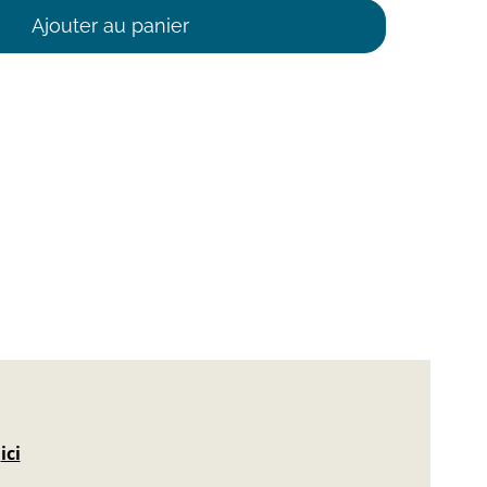
Ajouter au panier
Cha
sél