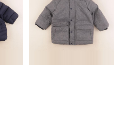
manteau gris
24 mois
27,90 €
SUIVEZ-NOUS