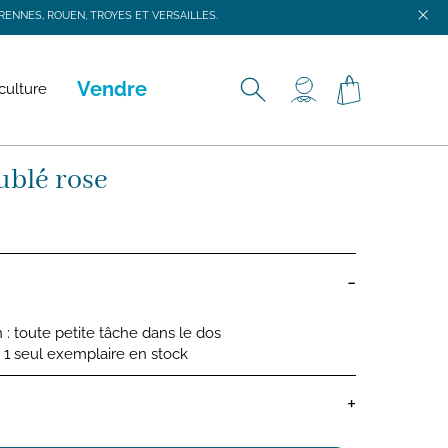
ENNES, ROUEN, TROYES ET VERSAILLES.
ENNES, ROUEN, TROYES ET VERSAILLES.
Vendre
culture
ublé rose
-
 : toute petite tâche dans le dos
 : 1 seul exemplaire en stock
+
ns bébé