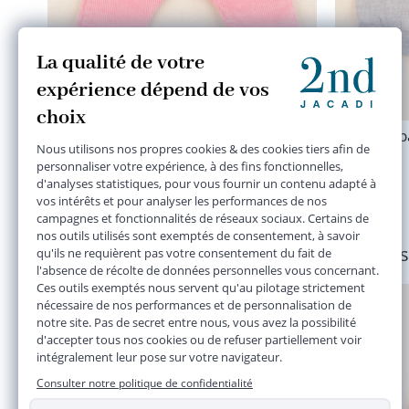
pantalon doublé rose
p
3 mois
13,90 €
Plusieurs