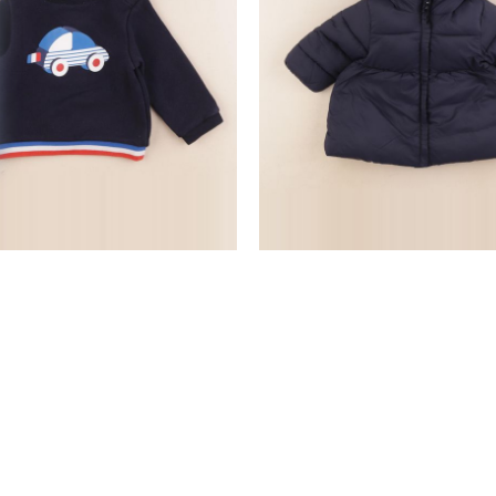
sweat bleu
parka bleu
18 mois
12 mois
64,50 €
12,90 €
28,90 €
nd
SERVICE CLIENTS