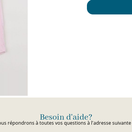
te
ici