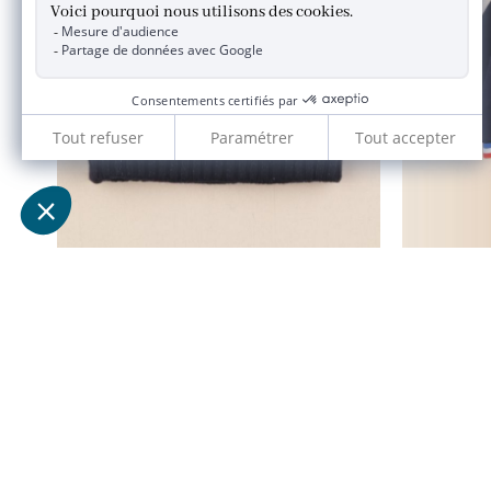
tour de cou bleu
2/4 ans
55,00 €
11,00 €
JACADI 2