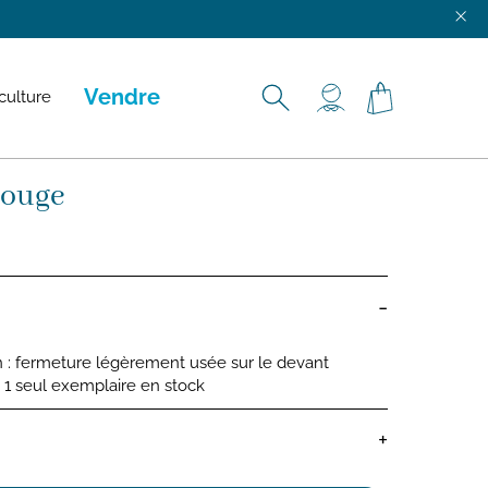
ENNES, ROUEN, TROYES ET VERSAILLES.
Vendre
culture
rouge
-
n : fermeture légèrement usée sur le devant
 : 1 seul exemplaire en stock
+
ébé