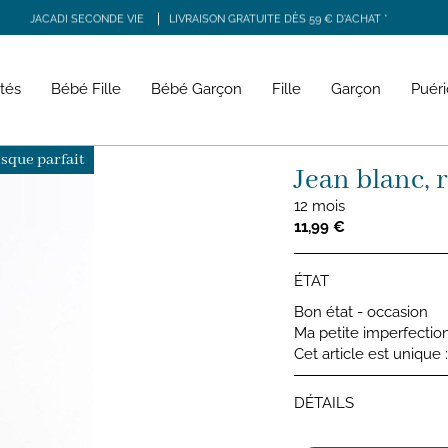
JACADI SECONDE VIE
LIVRAISON GRATUITE DÈS 59 € D'ACHAT *
RS, BORDEAUX, CAEN, PARIS COMMERCE, PARIS COURCELLES, PARIS TRONCHET, R
tés
Bébé Fille
Bébé Garçon
Fille
Garçon
Puéri
sque parfait
Jean blanc, 
12 mois
11,99 €
ÉTAT
Bon état - occasion
Ma petite imperfectio
Cet article est unique
DÉTAILS
Jeans b