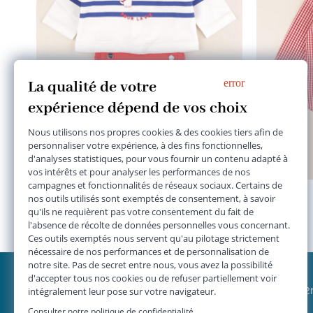
ensemble rouge, blanc, bleu
6 mois
20,90 €
JACADI 2