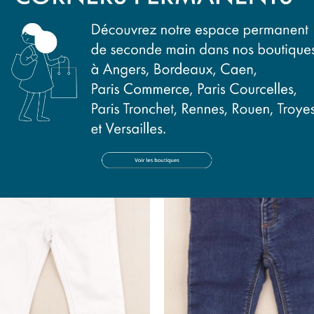
jean bleu
jean bleu
12 mois
12 mois
14,50 €
14,50 €
Presque parfait
Presq