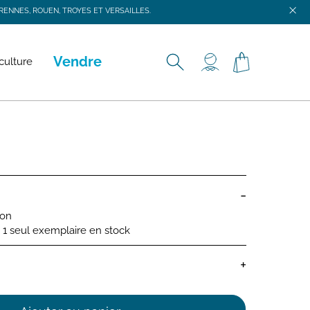
ENNES, ROUEN, TROYES ET VERSAILLES.
ENNES, ROUEN, TROYES ET VERSAILLES.
Vendre
culture
-
ion
 : 1 seul exemplaire en stock
+
bébé