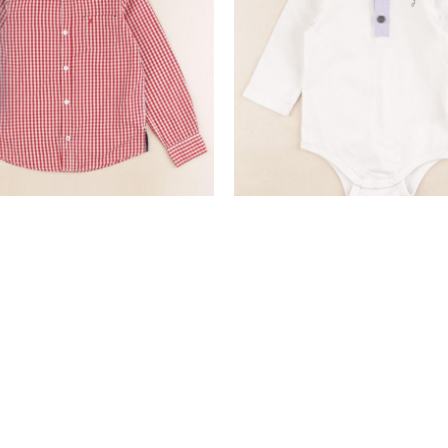
chemise rouge
body à col blanc
8 ans
12 mois
19,50 €
10,90 €
nd
SERVICE CLIENTS