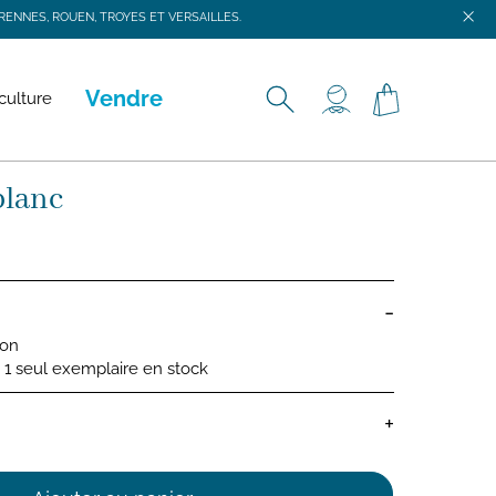
ENNES, ROUEN, TROYES ET VERSAILLES.
ENNES, ROUEN, TROYES ET VERSAILLES.
Vendre
culture
blanc
-
ion
 : 1 seul exemplaire en stock
+
bébé