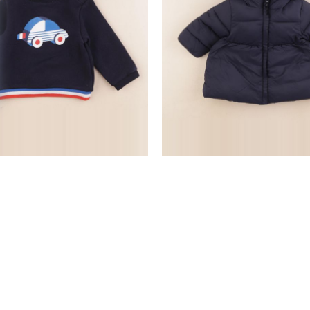
sweat bleu
parka bleu
18 mois
12 mois
64,50 €
12,90 €
28,90 €
nd
SERVICE CLIENTS