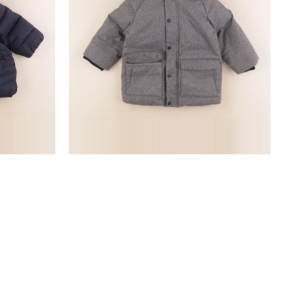
manteau gris
24 mois
27,90 €
SUIVEZ-NOUS