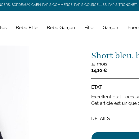
RS, BORDEAUX, CAEN, PARIS COMMERCE, PARIS COURCELLES, PARIS TRONCHET, R
JACADI SECONDE VIE
LIVRAISON GRATUITE DÈS 59 € D'ACHAT *
RS, BORDEAUX, CAEN, PARIS COMMERCE, PARIS COURCELLES, PARIS TRONCHET, R
tés
Bébé Fille
Bébé Garçon
Fille
Garçon
Puéri
Short bleu, 
12 mois
14,10 €
ÉTAT
Excellent état - occas
Cet article est unique
DÉTAILS
Shorts 