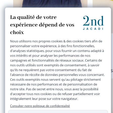
short bleu
12 mois
14,50 €
Plusieurs