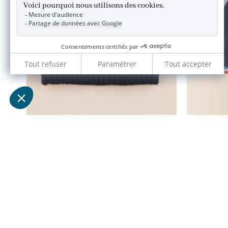
tour de cou bleu
2/4 ans
55,00 €
11,00 €
JACADI 2