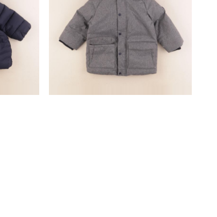
manteau gris
24 mois
27,90 €
SUIVEZ-NOUS