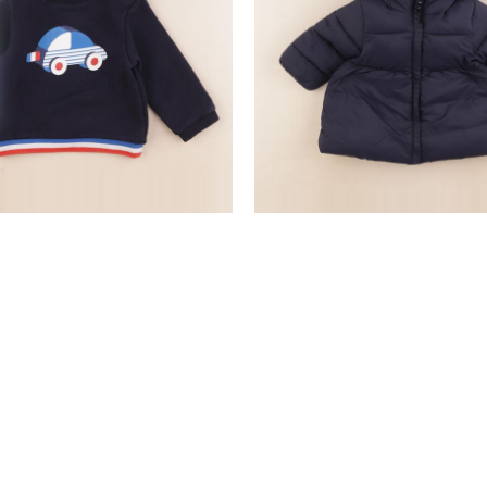
sweat bleu
parka bleu
18 mois
12 mois
64,50 €
12,90 €
28,90 €
nd
SERVICE CLIENTS