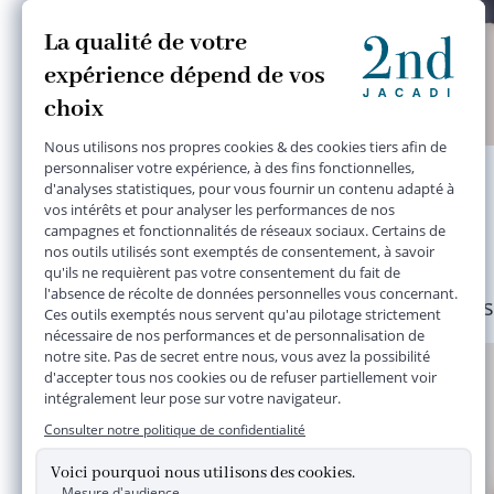
doudoune bleu, rose
12 mois
22,50 €
Plusieurs