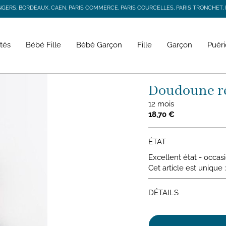
RS, BORDEAUX, CAEN, PARIS COMMERCE, PARIS COURCELLES, PARIS TRONCHET, R
JACADI SECONDE VIE
LIVRAISON GRATUITE DÈS 59 € D'ACHAT *
RS, BORDEAUX, CAEN, PARIS COMMERCE, PARIS COURCELLES, PARIS TRONCHET, R
tés
Bébé Fille
Bébé Garçon
Fille
Garçon
Puéri
Doudoune ré
12 mois
18,70 €
ÉTAT
Excellent état - occas
Cet article est unique
DÉTAILS
Doudou