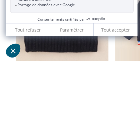
tour de cou bleu
2/4 ans
55,00 €
11,00 €
JACADI 2