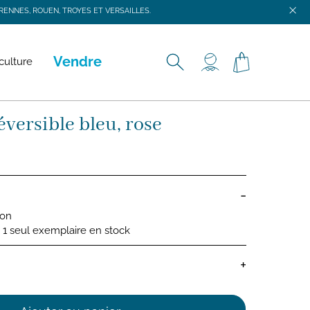
ENNES, ROUEN, TROYES ET VERSAILLES.
ENNES, ROUEN, TROYES ET VERSAILLES.
Vendre
culture
versible bleu, rose
-
ion
 : 1 seul exemplaire en stock
+
nes bébé