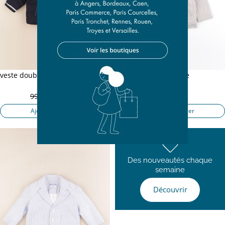
veste doublé, réversible bleu, rouge
veste beige
12 mois
12 mois
99,50 €
19,90 €
21,89 €
Ajouter au panier
Ajouter au panier
Des nouveautés chaque
semaine
Découvrir