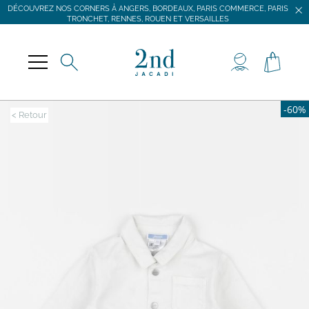
DÉCOUVREZ NOS CORNERS À ANGERS, BORDEAUX, PARIS COMMERCE, PARIS
TRONCHET, RENNES, ROUEN ET VERSAILLES
JACADI SECONDE VIE
LIVRAISON GRATUITE DÈS 59 € D'ACHAT *
DÉCOUVREZ NOS CORNERS À ANGERS, BORDEAUX, PARIS COMMERCE, PARIS
TRONCHET, RENNES, ROUEN ET VERSAILLES
-60%
< Retour