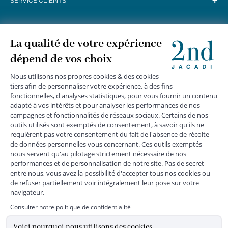
+
SERVICE CLIENTS
+
SUIVEZ-NOUS
MENTIONS LÉGALES
|
CGU
|
CGV
|
COOKIES
|
DONNÉES PERSONNELLES
*
Livraison express gratuite en point relais dès 59 € et à domicile dès 150
€ vers la France Métropolitaine
Les données collectées par la société JACADI, responsable
du traitement, sont nécessaires à l'envoi de newsletters, à la
création de compte, pour le traitement, le suivi et la livraison
de votre commande, ainsi que pour le suivi de votre
adhésion au programme fidélité. Conformément au
Règlement Européen 2016/679 du 27 avril 2016 sur la
protection des données personnelles, vous bénéficiez d'un
droit d'accès, d'édiction des directives anticipées, de
rectification, d'opposition, d'effacement, de portabilité ou de
limitation aux traitements de données vous concernant.