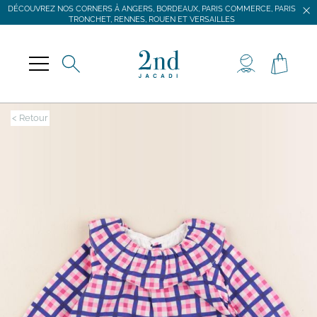
DÉCOUVREZ NOS CORNERS À ANGERS, BORDEAUX, PARIS COMMERCE, PARIS
TRONCHET, RENNES, ROUEN ET VERSAILLES
JACADI SECONDE VIE
LIVRAISON GRATUITE DÈS 59 € D'ACHAT *
DÉCOUVREZ NOS CORNERS À ANGERS, BORDEAUX, PARIS COMMERCE, PARIS
TRONCHET, RENNES, ROUEN ET VERSAILLES
< Retour