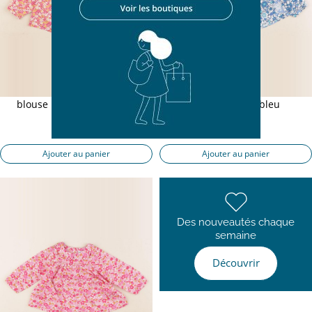
blouse liberty multicolore
blouse liberty bleu
6 mois
6 mois
16,50 €
18,50 €
Ajouter au panier
Ajouter au panier
Des nouveautés chaque
semaine
Découvrir