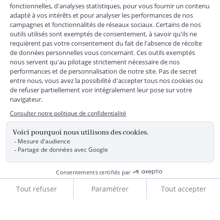
+
SERVICE CLIENTS
+
SUIVEZ-NOUS
MENTIONS LÉGALES
|
CGU
|
CGV
|
COOKIES
|
DONNÉES PERSONNELLES
*
Livraison express gratuite en point relais dès 59 € et à domicile dès 150
€ vers la France Métropolitaine
Les données collectées par la société JACADI, responsable
du traitement, sont nécessaires à l'envoi de newsletters, à la
création de compte, pour le traitement, le suivi et la livraison
de votre commande, ainsi que pour le suivi de votre
adhésion au programme fidélité. Conformément au
Règlement Européen 2016/679 du 27 avril 2016 sur la
Ajouter au panier
protection des données personnelles, vous bénéficiez d'un
droit d'accès, d'édiction des directives anticipées, de
rectification, d'opposition, d'effacement, de portabilité ou de
limitation aux traitements de données vous concernant.