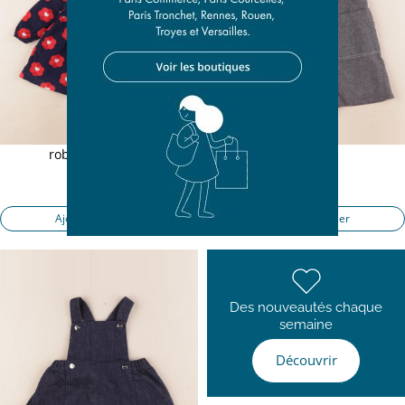
robe bleu, rouge
robe gris
12 mois
12 mois
21,50 €
21,50 €
Ajouter au panier
Ajouter au panier
Des nouveautés chaque
semaine
Découvrir