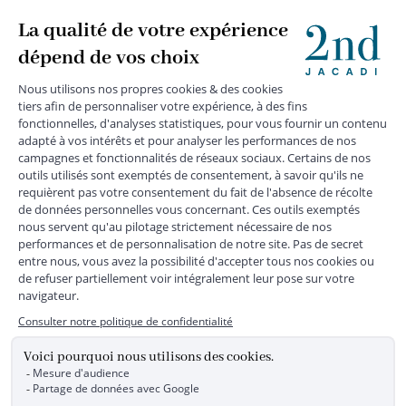
+
SERVICE CLIENTS
+
SUIVEZ-NOUS
MENTIONS LÉGALES
|
CGU
|
CGV
|
COOKIES
|
DONNÉES PERSONNELLES
*
Livraison express gratuite en point relais dès 59 € et à domicile dès 150
€ vers la France Métropolitaine
Les données collectées par la société JACADI, responsable
du traitement, sont nécessaires à l'envoi de newsletters, à la
création de compte, pour le traitement, le suivi et la livraison
de votre commande, ainsi que pour le suivi de votre
adhésion au programme fidélité. Conformément au
Règlement Européen 2016/679 du 27 avril 2016 sur la
protection des données personnelles, vous bénéficiez d'un
droit d'accès, d'édiction des directives anticipées, de
rectification, d'opposition, d'effacement, de portabilité ou de