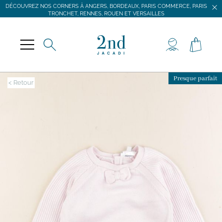
DÉCOUVREZ NOS CORNERS À ANGERS, BORDEAUX, PARIS COMMERCE, PARIS
TRONCHET, RENNES, ROUEN ET VERSAILLES
JACADI SECONDE VIE
LIVRAISON GRATUITE DÈS 59 € D'ACHAT *
DÉCOUVREZ NOS CORNERS À ANGERS, BORDEAUX, PARIS COMMERCE, PARIS
TRONCHET, RENNES, ROUEN ET VERSAILLES
Presque parfait
< Retour