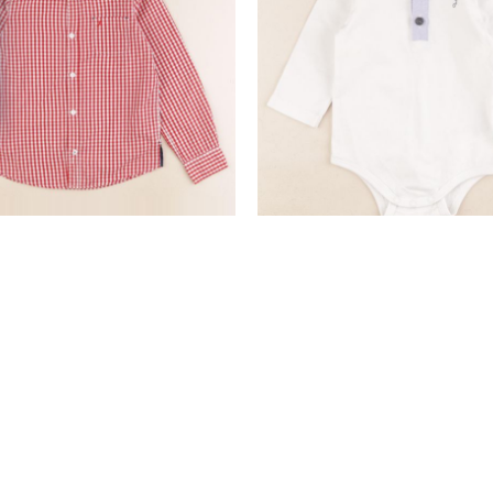
chemise rouge
body à col blanc
8 ans
12 mois
19,50 €
10,90 €
nd
SERVICE CLIENTS