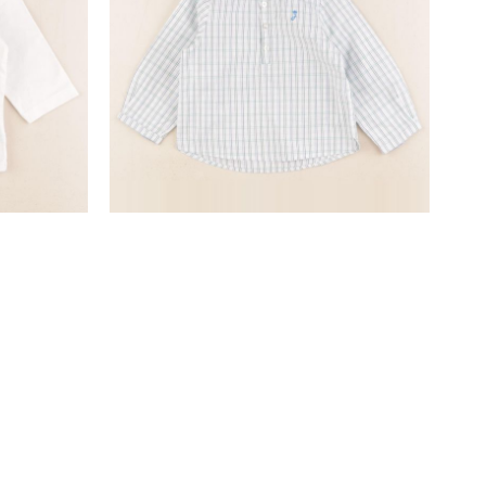
chemise velours multicolore
18 mois
15,90 €
SUIVEZ-NOUS