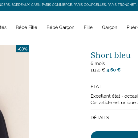
RS, BORDEAUX, CAEN, PARIS COMMERCE, PARIS COURCELLES, PARIS TRONCHET, R
JACADI SECONDE VIE
LIVRAISON GRATUITE DÈS 59 € D'ACHAT *
RS, BORDEAUX, CAEN, PARIS COMMERCE, PARIS COURCELLES, PARIS TRONCHET, R
tés
Bébé Fille
Bébé Garçon
Fille
Garçon
Puéri
-60%
Short bleu
6 mois
11,50 €
4,60 €
ÉTAT
Excellent état - occas
Cet article est unique
DÉTAILS
Shorts 