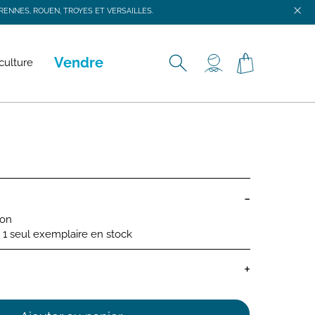
ENNES, ROUEN, TROYES ET VERSAILLES.
ENNES, ROUEN, TROYES ET VERSAILLES.
Vendre
culture
-
ion
 : 1 seul exemplaire en stock
+
bébé