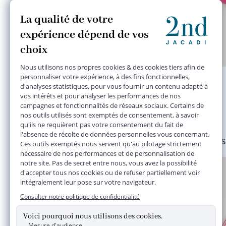
short rose
6 mois
15,50 €
Plusieurs