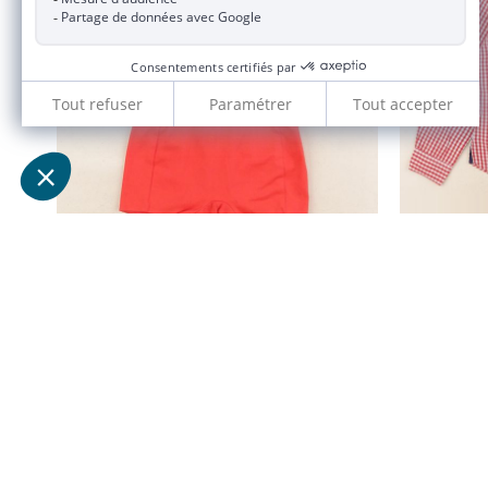
ensemble rouge, blanc, bleu
6 mois
20,90 €
JACADI 2