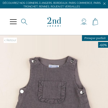
DÉCOUVREZ NOS CORNERS À ANGERS, BORDEAUX, PARIS COMMERCE, PARIS
TRONCHET, RENNES, ROUEN ET VERSAILLES
JACADI SECONDE VIE
LIVRAISON GRATUITE DÈS 59 € D'ACHAT *
DÉCOUVREZ NOS CORNERS À ANGERS, BORDEAUX, PARIS COMMERCE, PARIS
TRONCHET, RENNES, ROUEN ET VERSAILLES
Presque parfait
< Retour
-60%