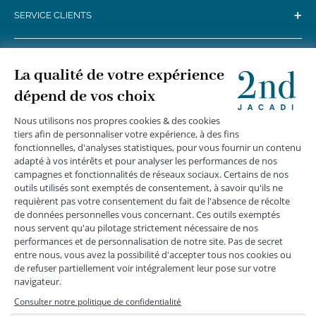
+
SERVICE CLIENTS
+
SUIVEZ-NOUS
MENTIONS LÉGALES
|
CGU
|
CGV
|
COOKIES
|
DONNÉES PERSONNELLES
*
Livraison express gratuite en point relais dès 59 € et à domicile dès 150
€ vers la France Métropolitaine
Les données collectées par la société JACADI, responsable
du traitement, sont nécessaires à l'envoi de newsletters, à la
création de compte, pour le traitement, le suivi et la livraison
de votre commande, ainsi que pour le suivi de votre
adhésion au programme fidélité. Conformément au
Règlement Européen 2016/679 du 27 avril 2016 sur la
protection des données personnelles, vous bénéficiez d'un
droit d'accès, d'édiction des directives anticipées, de
rectification, d'opposition, d'effacement, de portabilité ou de