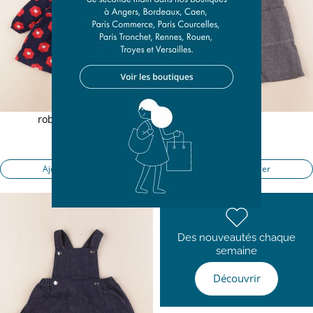
robe bleu, rouge
robe gris
12 mois
12 mois
21,50 €
21,50 €
Ajouter au panier
Ajouter au panier
Des nouveautés chaque
semaine
Découvrir