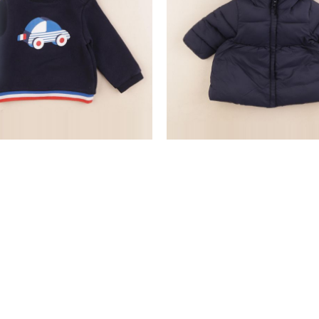
sweat bleu
parka bleu
18 mois
12 mois
64,50 €
12,90 €
28,90 €
nd
SERVICE CLIENTS