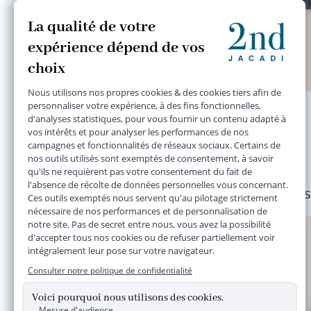
sweat rose
18 mois
14,50 €
Plusieurs