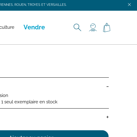
ENNES, ROUEN, TROYES ET VERSAILLES.
ENNES, ROUEN, TROYES ET VERSAILLES.
Vendre
culture
-
asion
 : 1 seul exemplaire en stock
+
 bébé