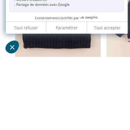
tour de cou bleu
2/4 ans
55,00 €
11,00 €
JACADI 2