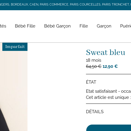
RS, BORDEAUX, CAEN, PARIS COMMERCE, PARIS COURCELLES, PARIS TRONCHET, R
JACADI SECONDE VIE
LIVRAISON GRATUITE DÈS 59 € D'ACHAT *
RS, BORDEAUX, CAEN, PARIS COMMERCE, PARIS COURCELLES, PARIS TRONCHET, R
tés
Bébé Fille
Bébé Garçon
Fille
Garçon
Puéri
Imparfait
Sweat bleu
18 mois
64,50 €
12,90 €
ÉTAT
Etat satisfaisant - occ
Cet article est unique
DÉTAILS
Sweats