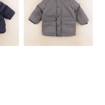
manteau gris
24 mois
27,90 €
SUIVEZ-NOUS