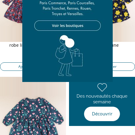
robe liberty multicolore
robe bleu, jaune
5 ans
5 ans
27,90 €
23,90 €
Ajouter au panier
Ajouter au panier
Des nouveautés chaque
semaine
Découvrir