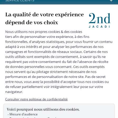
+
SERVICE CLIENTS
+
SUIVEZ-NOUS
MENTIONS LÉGALES
|
CGU
|
CGV
|
COOKIES
|
DONNÉES PERSONNELLES
*
Livraison express gratuite en point relais dès 59 € et à domicile dès 150
€ vers la France Métropolitaine
Les données collectées par la société JACADI, responsable
du traitement, sont nécessaires à l'envoi de newsletters, à la
création de compte, pour le traitement, le suivi et la livraison
de votre commande, ainsi que pour le suivi de votre
adhésion au programme fidélité. Conformément au
Règlement Européen 2016/679 du 27 avril 2016 sur la
protection des données personnelles, vous bénéficiez d'un
droit d'accès, d'édiction des directives anticipées, de
rectification, d'opposition, d'effacement, de portabilité ou de
limitation aux traitements de données vous concernant.