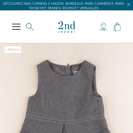
DÉCOUVREZ NOS CORNERS À ANGERS, BORDEAUX, PARIS COMMERCE, PARIS
TRONCHET, RENNES, ROUEN ET VERSAILLES
JACADI SECONDE VIE
LIVRAISON GRATUITE DÈS 59 € D'ACHAT *
DÉCOUVREZ NOS CORNERS À ANGERS, BORDEAUX, PARIS COMMERCE, PARIS
TRONCHET, RENNES, ROUEN ET VERSAILLES
< Retour