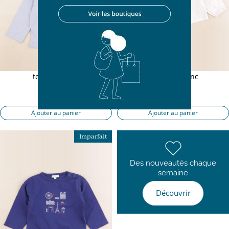
tee-shirt bleu
tee-shirt blanc
18 mois
18 mois
12,90 €
11,50 €
Ajouter au panier
Ajouter au panier
Imparfait
Des nouveautés chaque
semaine
Découvrir