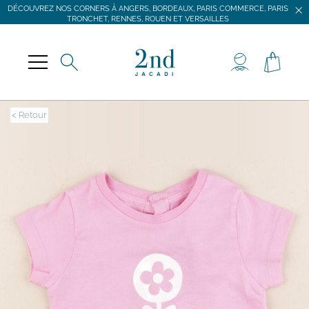
DÉCOUVREZ NOS CORNERS À ANGERS, BORDEAUX, PARIS COMMERCE, PARIS
TRONCHET, RENNES, ROUEN ET VERSAILLES
JACADI SECONDE VIE
LIVRAISON GRATUITE DÈS 59 € D'ACHAT *
DÉCOUVREZ NOS CORNERS À ANGERS, BORDEAUX, PARIS COMMERCE, PARIS
TRONCHET, RENNES, ROUEN ET VERSAILLES
< Retour