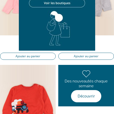
pull rose
pull gris
18 mois
18 mois
16,50 €
14,90 €
Ajouter au panier
Ajouter au panier
Des nouveautés chaque
semaine
Découvrir