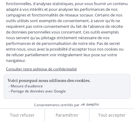
+
SERVICE CLIENTS
+
SUIVEZ-NOUS
MENTIONS LÉGALES
|
CGU
|
CGV
|
COOKIES
|
DONNÉES PERSONNELLES
*
Livraison express gratuite en point relais dès 59 € et à domicile dès 150
€ vers la France Métropolitaine
Les données collectées par la société JACADI, responsable
du traitement, sont nécessaires à l'envoi de newsletters, à la
création de compte, pour le traitement, le suivi et la livraison
de votre commande, ainsi que pour le suivi de votre
adhésion au programme fidélité. Conformément au
Règlement Européen 2016/679 du 27 avril 2016 sur la
Ajouter au panier
protection des données personnelles, vous bénéficiez d'un
droit d'accès, d'édiction des directives anticipées, de
rectification, d'opposition, d'effacement, de portabilité ou de
limitation aux traitements de données vous concernant.