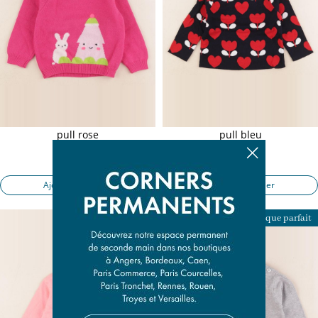
pull rose
pull bleu
18 mois
18 mois
22,50 €
16,50 €
Ajouter au panier
Ajouter au panier
Presque parfait