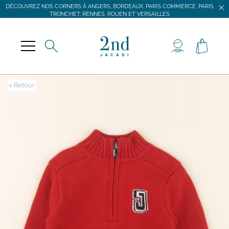
DÉCOUVREZ NOS CORNERS À ANGERS, BORDEAUX, PARIS COMMERCE, PARIS
TRONCHET, RENNES, ROUEN ET VERSAILLES
JACADI SECONDE VIE
LIVRAISON GRATUITE DÈS 59 € D'ACHAT *
DÉCOUVREZ NOS CORNERS À ANGERS, BORDEAUX, PARIS COMMERCE, PARIS
TRONCHET, RENNES, ROUEN ET VERSAILLES
< Retour