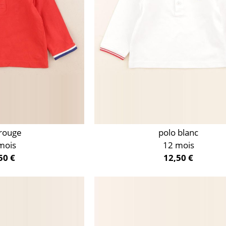
 rouge
polo blanc
mois
12 mois
50 €
12,50 €