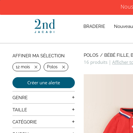
Nous 
DÉCOUVREZ LES CORNERS PERMANENTS À ANGE
BRADERIE
Nouveau
POLOS
BÉBÉ FILLE,
AFFINER MA SÉLECTION
16 produits
|
Afficher t
12 mois
Polos
Créer une alerte
+
GENRE
Mixte
+
TAILLE
0 mois
+
CATÉGORIE
1 mois
Manteaux, Vestes