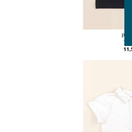
polo
12 
11,