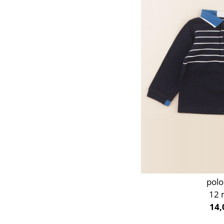
Orange
Rose
Rouge
Taupe
Vert
Violet
polo
12 
14,