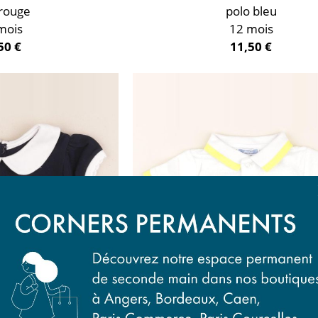
 rouge
polo bleu
mois
12 mois
50 €
11,50 €