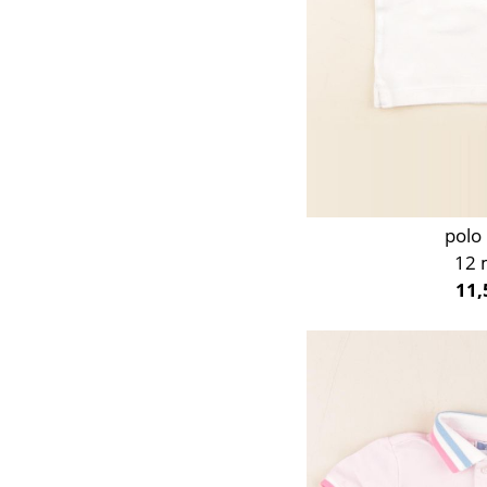
polo
12 
11,