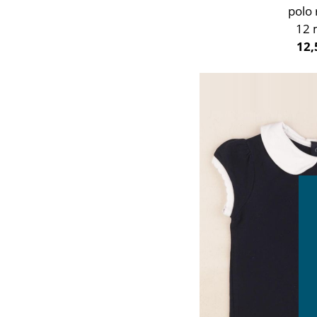
polo
12 
12,