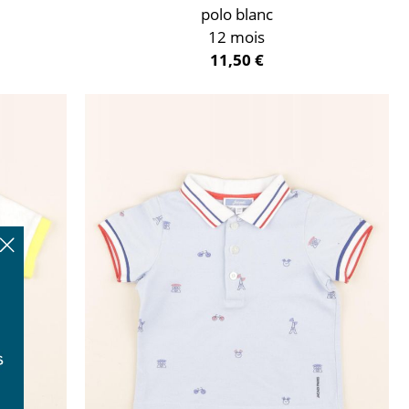
polo blanc
12 mois
11,50 €