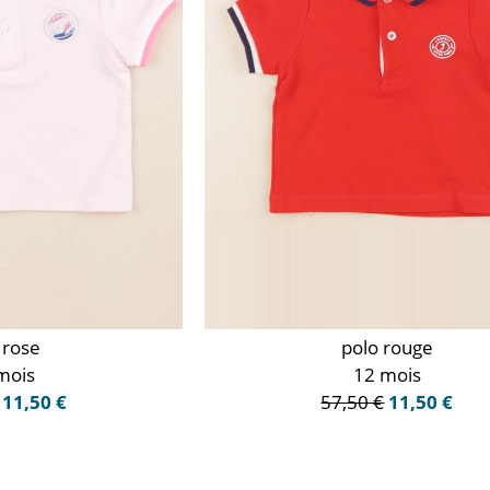
 rose
polo rouge
mois
12 mois
11,50 €
57,50 €
11,50 €