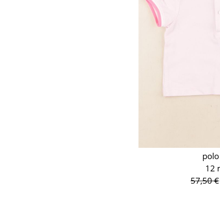
polo
12 
57,50 €