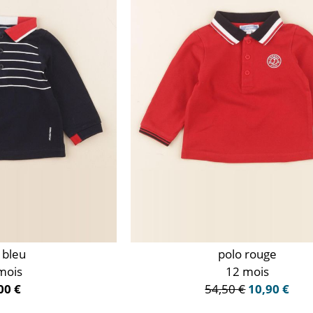
 bleu
polo rouge
mois
12 mois
00 €
54,50 €
10,90 €