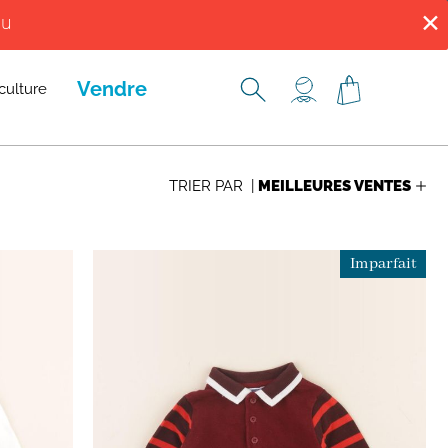
✕
du
ENNES, ROUEN, TROYES ET VERSAILLES.
Vendre
culture
TRIER PAR |
Imparfait