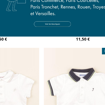
 bleu
polo blanc
mois
12 mois
50 €
11,50 €