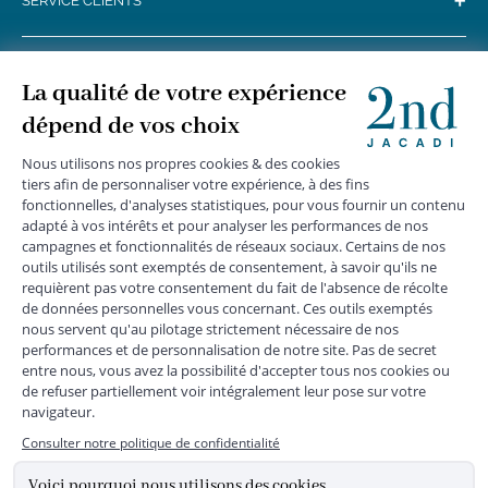
+
SERVICE CLIENTS
+
SUIVEZ-NOUS
MENTIONS LÉGALES
|
CGU
|
CGV
|
COOKIES
|
DONNÉES PERSONNELLES
*
Livraison express gratuite en point relais dès 59 € et à domicile dès 150
€ vers la France Métropolitaine
Les données collectées par la société JACADI, responsable
du traitement, sont nécessaires à l'envoi de newsletters, à la
création de compte, pour le traitement, le suivi et la livraison
de votre commande, ainsi que pour le suivi de votre
adhésion au programme fidélité. Conformément au
Règlement Européen 2016/679 du 27 avril 2016 sur la
protection des données personnelles, vous bénéficiez d'un
droit d'accès, d'édiction des directives anticipées, de
rectification, d'opposition, d'effacement, de portabilité ou de
limitation aux traitements de données vous concernant.