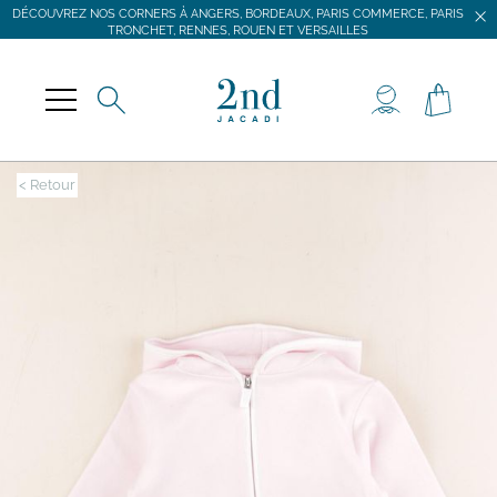
DÉCOUVREZ NOS CORNERS À ANGERS, BORDEAUX, PARIS COMMERCE, PARIS
TRONCHET, RENNES, ROUEN ET VERSAILLES
JACADI SECONDE VIE
LIVRAISON GRATUITE DÈS 59 € D'ACHAT *
DÉCOUVREZ NOS CORNERS À ANGERS, BORDEAUX, PARIS COMMERCE, PARIS
TRONCHET, RENNES, ROUEN ET VERSAILLES
< Retour