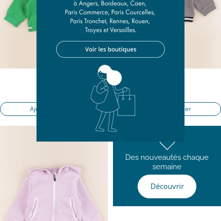
sweat vert
sweat gris
12 mois
12 mois
15,50 €
16,50 €
Ajouter au panier
Ajouter au panier
Presque parfait
Des nouveautés chaque
semaine
Découvrir