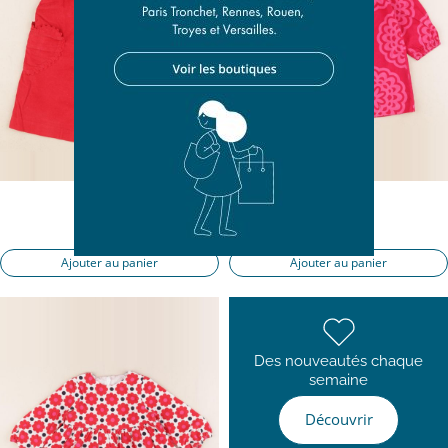
robe rouge
robe rose
18 mois
18 mois
21,50 €
21,50 €
Ajouter au panier
Ajouter au panier
Des nouveautés chaque
semaine
Découvrir