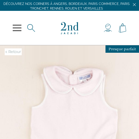
DÉCOUVREZ NOS CORNERS À ANGERS, BORDEAUX, PARIS COMMERCE, PARIS
TRONCHET, RENNES, ROUEN ET VERSAILLES
JACADI SECONDE VIE
LIVRAISON GRATUITE DÈS 59 € D'ACHAT *
DÉCOUVREZ NOS CORNERS À ANGERS, BORDEAUX, PARIS COMMERCE, PARIS
TRONCHET, RENNES, ROUEN ET VERSAILLES
Presque parfait
< Retour