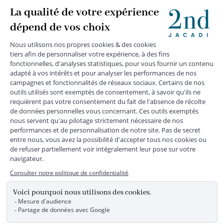
+
SERVICE CLIENTS
+
SUIVEZ-NOUS
MENTIONS LÉGALES
|
CGU
|
CGV
|
COOKIES
|
DONNÉES PERSONNELLES
*
Livraison express gratuite en point relais dès 59 € et à domicile dès 150
€ vers la France Métropolitaine
Les données collectées par la société JACADI, responsable
du traitement, sont nécessaires à l'envoi de newsletters, à la
création de compte, pour le traitement, le suivi et la livraison
de votre commande, ainsi que pour le suivi de votre
adhésion au programme fidélité. Conformément au
Règlement Européen 2016/679 du 27 avril 2016 sur la
protection des données personnelles, vous bénéficiez d'un
droit d'accès, d'édiction des directives anticipées, de