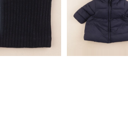
tour de cou bleu
parka bleu
2/4 ans
12 mois
55,00 €
11,00 €
28,90 €
nd
SERVICE CLIENTS