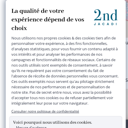
blouse bleu
blou
3/4 ans
18,00 €
Plusieurs
Imparfait