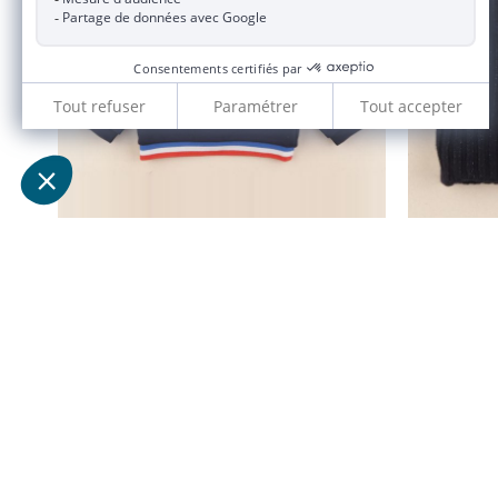
sweat bleu
18 mois
64,50 €
12,90 €
JACADI 2