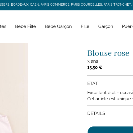
RS, BORDEAUX, CAEN, PARIS COMMERCE, PARIS COURCELLES, PARIS TRONCHET, R
JACADI SECONDE VIE
LIVRAISON GRATUITE DÈS 59 € D'ACHAT *
RS, BORDEAUX, CAEN, PARIS COMMERCE, PARIS COURCELLES, PARIS TRONCHET, R
tés
Bébé Fille
Bébé Garçon
Fille
Garçon
Puéri
Blouse rose
3 ans
15,50 €
ÉTAT
Excellent état - occas
Cet article est unique
DÉTAILS
Blouses