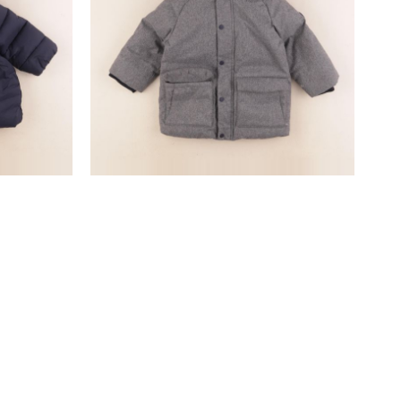
manteau gris
24 mois
27,90 €
SUIVEZ-NOUS