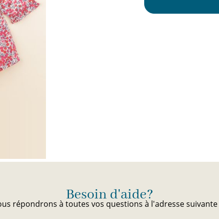
Chaque jour, des nou
sélectionnées avec soin par notr