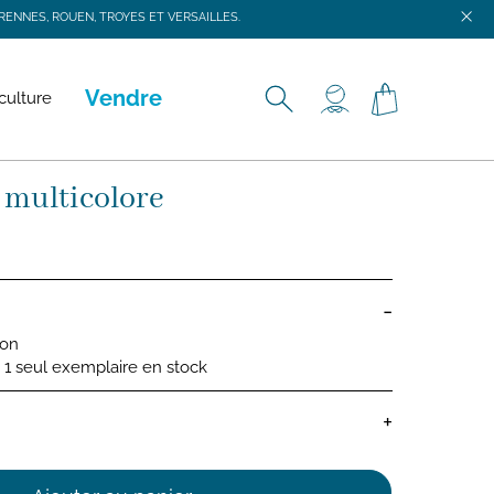
ENNES, ROUEN, TROYES ET VERSAILLES.
ENNES, ROUEN, TROYES ET VERSAILLES.
Vendre
culture
 multicolore
-
ion
 : 1 seul exemplaire en stock
+
bébé