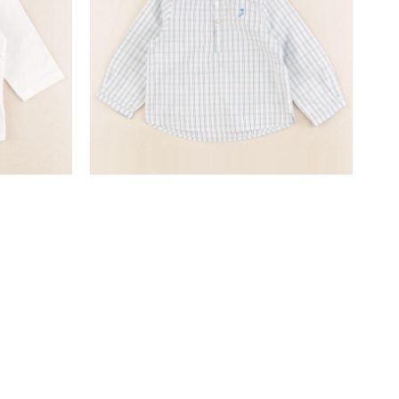
chemise velours multicolore
18 mois
15,90 €
SUIVEZ-NOUS