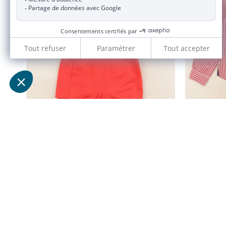
ensemble rouge, blanc, bleu
6 mois
20,90 €
JACADI 2