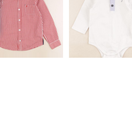
chemise rouge
body à col blanc
8 ans
12 mois
19,50 €
10,90 €
nd
SERVICE CLIENTS