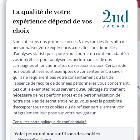
robe gris
24 mois
23,90 €
Plusieurs