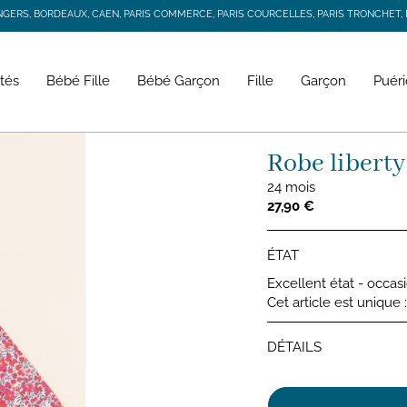
RS, BORDEAUX, CAEN, PARIS COMMERCE, PARIS COURCELLES, PARIS TRONCHET, R
JACADI SECONDE VIE
LIVRAISON GRATUITE DÈS 59 € D'ACHAT *
RS, BORDEAUX, CAEN, PARIS COMMERCE, PARIS COURCELLES, PARIS TRONCHET, R
tés
Bébé Fille
Bébé Garçon
Fille
Garçon
Puéri
Robe liberty
24 mois
27,90 €
ÉTAT
Excellent état - occas
Cet article est unique
DÉTAILS
Robes 