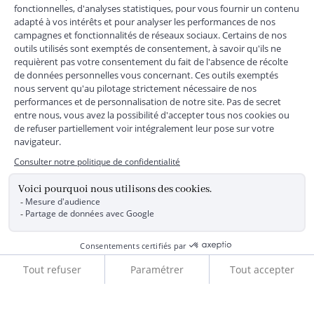
+
SERVICE CLIENTS
+
SUIVEZ-NOUS
MENTIONS LÉGALES
|
CGU
|
CGV
|
COOKIES
|
DONNÉES PERSONNELLES
*
Livraison express gratuite en point relais dès 59 € et à domicile dès 150
€ vers la France Métropolitaine
Les données collectées par la société JACADI, responsable
du traitement, sont nécessaires à l'envoi de newsletters, à la
création de compte, pour le traitement, le suivi et la livraison
de votre commande, ainsi que pour le suivi de votre
adhésion au programme fidélité. Conformément au
Règlement Européen 2016/679 du 27 avril 2016 sur la
Ajouter au panier
protection des données personnelles, vous bénéficiez d'un
droit d'accès, d'édiction des directives anticipées, de
rectification, d'opposition, d'effacement, de portabilité ou de
limitation aux traitements de données vous concernant.