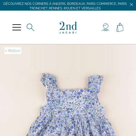
DÉCOUVREZ NOS CORNERS À ANGERS, BORDEAUX, PARIS COMMERCE, PARIS
TRONCHET, RENNES, ROUEN ET VERSAILLES
JACADI SECONDE VIE
LIVRAISON GRATUITE DÈS 59 € D'ACHAT *
DÉCOUVREZ NOS CORNERS À ANGERS, BORDEAUX, PARIS COMMERCE, PARIS
TRONCHET, RENNES, ROUEN ET VERSAILLES
< Retour