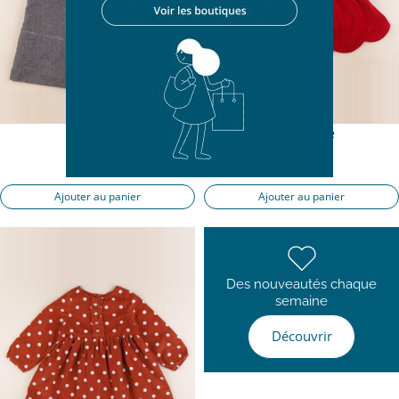
robe gris
robe rouge
24 mois
24 mois
23,90 €
23,90 €
Ajouter au panier
Ajouter au panier
Des nouveautés chaque
semaine
Découvrir