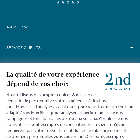
+
JACADI 2nd
+
SERVICE CLIENTS
+
SUIVEZ-NOUS
MENTIONS LÉGALES
|
CGU
|
CGV
|
COOKIES
|
DONNÉES PERSONNELLES
*
Livraison express gratuite en point relais dès 59 € et à domicile dès 150
€ vers la France Métropolitaine
Les données collectées par la société JACADI, responsable
du traitement, sont nécessaires à l'envoi de newsletters, à la
création de compte, pour le traitement, le suivi et la livraison