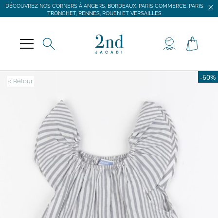
DÉCOUVREZ NOS CORNERS À ANGERS, BORDEAUX, PARIS COMMERCE, PARIS
TRONCHET, RENNES, ROUEN ET VERSAILLES
JACADI SECONDE VIE
LIVRAISON GRATUITE DÈS 59 € D'ACHAT *
DÉCOUVREZ NOS CORNERS À ANGERS, BORDEAUX, PARIS COMMERCE, PARIS
TRONCHET, RENNES, ROUEN ET VERSAILLES
-60%
< Retour