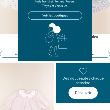
blouse blanc
blouse blanc, bleu
24 mois
24 mois
18,00 €
18,00 €
Ajouter au panier
Ajouter au panier
Des nouveautés chaque
semaine
Découvrir