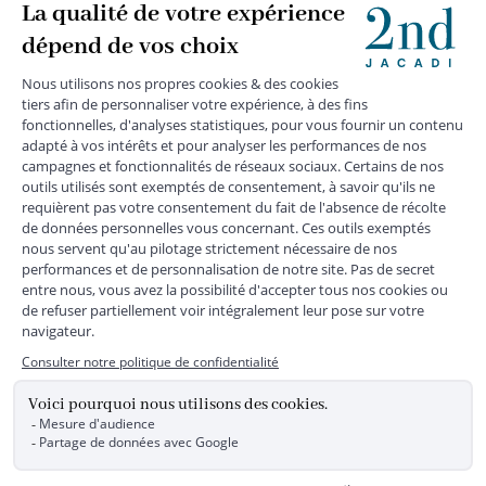
+
SERVICE CLIENTS
+
SUIVEZ-NOUS
MENTIONS LÉGALES
|
CGU
|
CGV
|
COOKIES
|
DONNÉES PERSONNELLES
*
Livraison express gratuite en point relais dès 59 € et à domicile dès 150
€ vers la France Métropolitaine
Les données collectées par la société JACADI, responsable
du traitement, sont nécessaires à l'envoi de newsletters, à la
création de compte, pour le traitement, le suivi et la livraison
de votre commande, ainsi que pour le suivi de votre
adhésion au programme fidélité. Conformément au
Règlement Européen 2016/679 du 27 avril 2016 sur la
protection des données personnelles, vous bénéficiez d'un
droit d'accès, d'édiction des directives anticipées, de
rectification, d'opposition, d'effacement, de portabilité ou de
limitation aux traitements de données vous concernant.