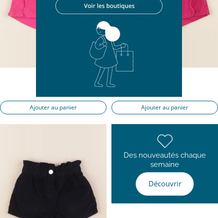
short rose
short rose
6 mois
6 mois
15,50 €
15,50 €
Ajouter au panier
Ajouter au panier
Des nouveautés chaque
semaine
Découvrir