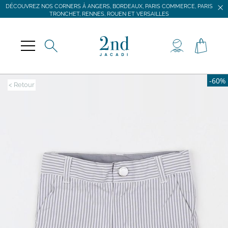
DÉCOUVREZ NOS CORNERS À ANGERS, BORDEAUX, PARIS COMMERCE, PARIS
TRONCHET, RENNES, ROUEN ET VERSAILLES
JACADI SECONDE VIE
LIVRAISON GRATUITE DÈS 59 € D'ACHAT *
DÉCOUVREZ NOS CORNERS À ANGERS, BORDEAUX, PARIS COMMERCE, PARIS
TRONCHET, RENNES, ROUEN ET VERSAILLES
-60%
< Retour