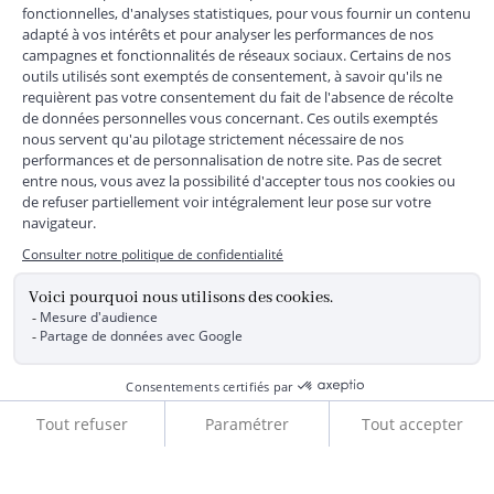
+
SERVICE CLIENTS
+
SUIVEZ-NOUS
MENTIONS LÉGALES
|
CGU
|
CGV
|
COOKIES
|
DONNÉES PERSONNELLES
*
Livraison express gratuite en point relais dès 59 € et à domicile dès 150
€ vers la France Métropolitaine
Les données collectées par la société JACADI, responsable
du traitement, sont nécessaires à l'envoi de newsletters, à la
création de compte, pour le traitement, le suivi et la livraison
de votre commande, ainsi que pour le suivi de votre
adhésion au programme fidélité. Conformément au
Règlement Européen 2016/679 du 27 avril 2016 sur la
Ajouter au panier
protection des données personnelles, vous bénéficiez d'un
droit d'accès, d'édiction des directives anticipées, de
rectification, d'opposition, d'effacement, de portabilité ou de
limitation aux traitements de données vous concernant.