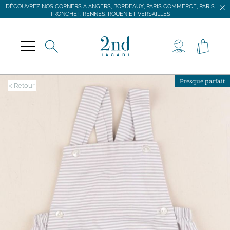
DÉCOUVREZ NOS CORNERS À ANGERS, BORDEAUX, PARIS COMMERCE, PARIS
TRONCHET, RENNES, ROUEN ET VERSAILLES
JACADI SECONDE VIE
LIVRAISON GRATUITE DÈS 59 € D'ACHAT *
DÉCOUVREZ NOS CORNERS À ANGERS, BORDEAUX, PARIS COMMERCE, PARIS
TRONCHET, RENNES, ROUEN ET VERSAILLES
Presque parfait
< Retour