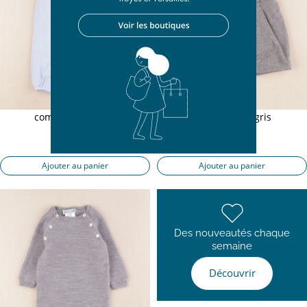
combinaison bleu
combinaison gris
6 mois
6 mois
17,90 €
22,50 €
Ajouter au panier
Ajouter au panier
Des nouveautés chaque
semaine
Découvrir