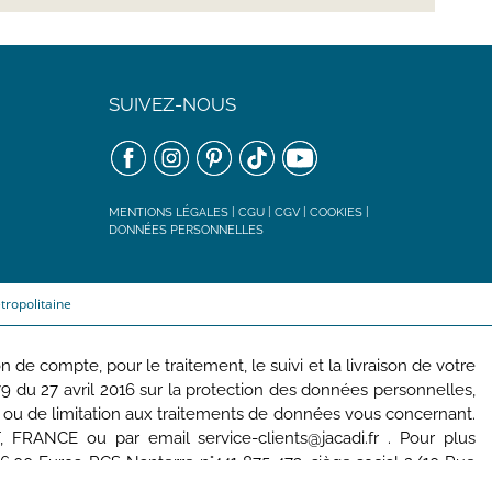
SUIVEZ-NOUS
MENTIONS LÉGALES
|
CGU
|
CGV
|
COOKIES
|
DONNÉES PERSONNELLES
tropolitaine
de compte, pour le traitement, le suivi et la livraison de votre
u 27 avril 2016 sur la protection des données personnelles,
lité ou de limitation aux traitements de données vous concernant.
FRANCE ou par email service-clients@jacadi.fr . Pour plus
6,00 Euros, RCS Nanterre n°441 875 473, siège social 2/10 Rue