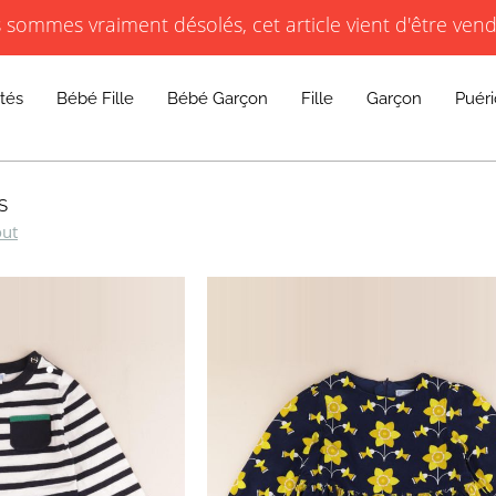
RS, BORDEAUX, CAEN, PARIS COMMERCE, PARIS COURCELLES, PARIS TRONCHET, R
sommes vraiment désolés, cet article vient d'être ven
JACADI SECONDE VIE
LIVRAISON GRATUITE DÈS 59 € D'ACHAT *
RS, BORDEAUX, CAEN, PARIS COMMERCE, PARIS COURCELLES, PARIS TRONCHET, R
tés
Bébé Fille
Bébé Garçon
Fille
Garçon
Puéri
S
out