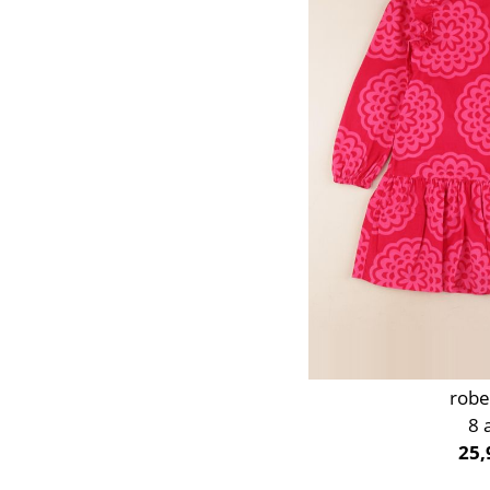
Orange
Rose
Rouge
Taupe
Vert
Violet
robe
8 
25,