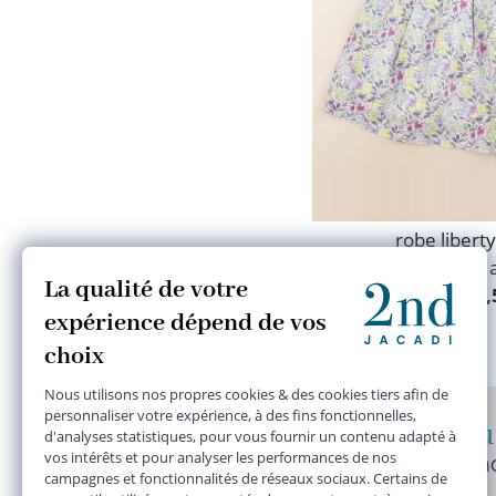
robe libert
8 
30,
Des centaines de nouveaut
Sélectionnées avec soin par n