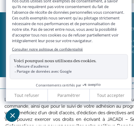
JACADI 2
Vendre vos
Grille de pri
Concept Jac
*
Livraison 
Les données collectées par la société JACADI, responsable du tr
commande, ainsi que pour le suivi de votre adhésion au pro
vous bénéficiez d'un droit d'accès, d'édiction des directives an
Vous pouvez exercer vos droits en écrivant à JACADI – Se
d'informations, vous pouvez consulter notre
politique Donnée
Chaptal, 92300 LEVALLOIS-PERRET, FRANCE.