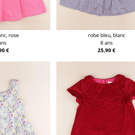
anc, rose
robe bleu, blanc
ans
8 ans
90 €
25,90 €