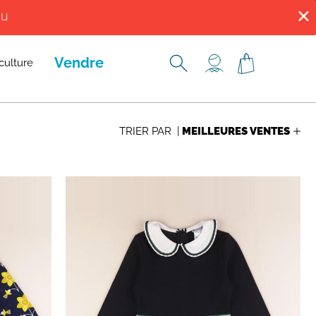
✕
ENNES, ROUEN, TROYES ET VERSAILLES.
du
ENNES, ROUEN, TROYES ET VERSAILLES.
Vendre
culture
TRIER PAR |