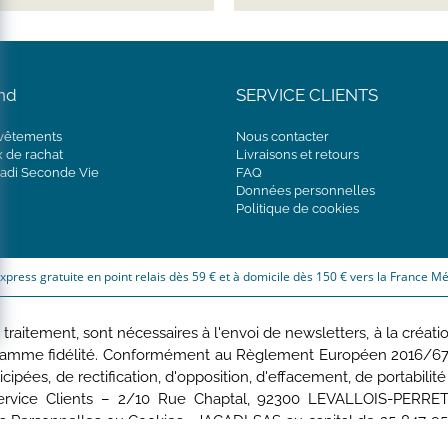
nd
SERVICE CLIENTS
 vêtements
Nous contacter
x de rachat
Livraisons et retours
adi Seconde Vie
FAQ
Données personnelles
Politique de cookies
express gratuite en point relais dès 59 € et à domicile dès 150 € vers la France Mé
aitement, sont nécessaires à l'envoi de newsletters, à la création 
gramme fidélité. Conformément au Règlement Européen 2016/679 d
ticipées, de rectification, d'opposition, d'effacement, de portabi
rvice Clients – 2/10 Rue Chaptal, 92300 LEVALLOIS-PERRET, 
s Personnelles
ou
Cookies
. JACADI SAS au capital de 25 847 95