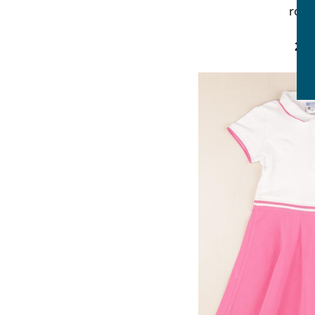
robe
8 
25,