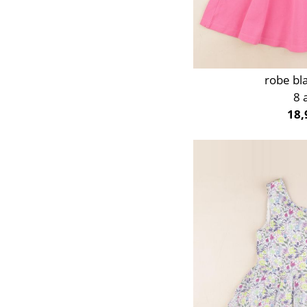
robe bl
8 
18,