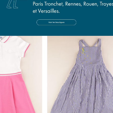
 bleu
robe gris
ans
8 ans
90 €
18,90 €
Presque parfait