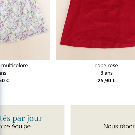
y multicolore
robe rose
ans
8 ans
50 €
25,90 €
és par jour
otre équipe
Nous répon