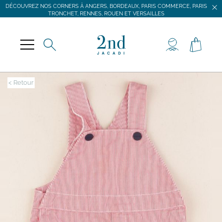
DÉCOUVREZ NOS CORNERS À ANGERS, BORDEAUX, PARIS COMMERCE, PARIS
TRONCHET, RENNES, ROUEN ET VERSAILLES
JACADI SECONDE VIE
LIVRAISON GRATUITE DÈS 59 € D'ACHAT *
DÉCOUVREZ NOS CORNERS À ANGERS, BORDEAUX, PARIS COMMERCE, PARIS
TRONCHET, RENNES, ROUEN ET VERSAILLES
< Retour