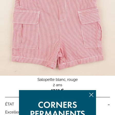
Salopette blanc, rouge
2 ans
17,50 €
-
ÉTAT
Excellent état - occasion