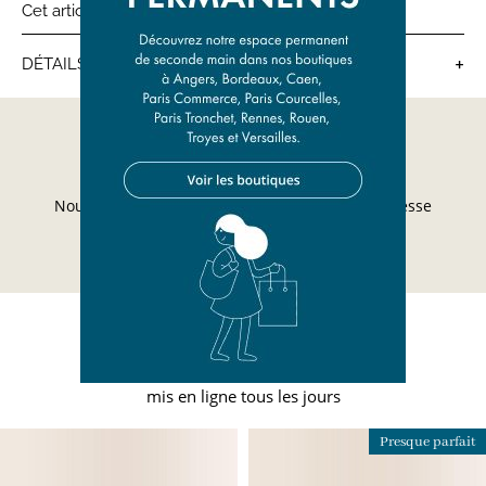
Cet article est unique : 1 seul exemplaire en stock
+
DÉTAILS
Salopettes bébé
Besoin d'aide?
Nous répondrons à toutes vos questions à l'adresse
suivante
ici
Nos nouveautés
Plusieurs centaines de nouveaux articles
mis en ligne tous les jours
Presque parfait