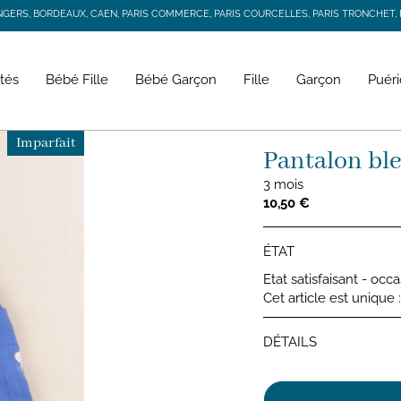
RS, BORDEAUX, CAEN, PARIS COMMERCE, PARIS COURCELLES, PARIS TRONCHET, R
JACADI SECONDE VIE
LIVRAISON GRATUITE DÈS 59 € D'ACHAT *
RS, BORDEAUX, CAEN, PARIS COMMERCE, PARIS COURCELLES, PARIS TRONCHET, R
tés
Bébé Fille
Bébé Garçon
Fille
Garçon
Puéri
Imparfait
Pantalon bl
3 mois
10,50 €
ÉTAT
Etat satisfaisant - occ
Cet article est unique
DÉTAILS
Pantalo