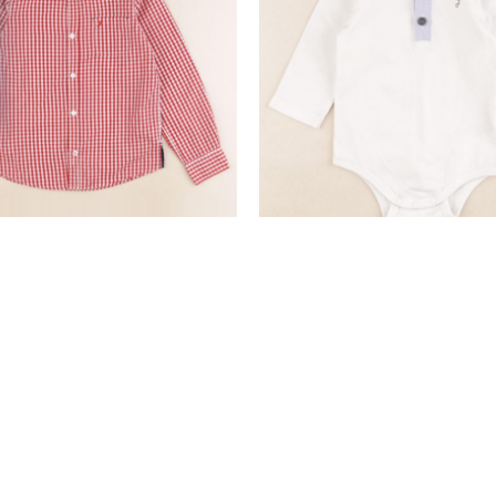
chemise rouge
body à col blanc
8 ans
12 mois
19,50 €
10,90 €
nd
SERVICE CLIENTS