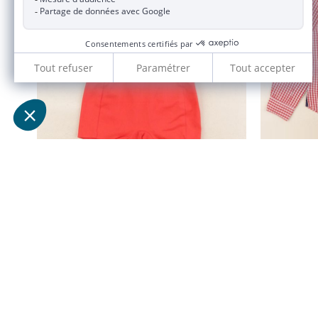
ensemble rouge, blanc, bleu
6 mois
20,90 €
JACADI 2