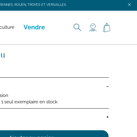
ENNES, ROUEN, TROYES ET VERSAILLES.
ENNES, ROUEN, TROYES ET VERSAILLES.
Vendre
culture
eu
-
asion
 : 1 seul exemplaire en stock
+
ns bébé