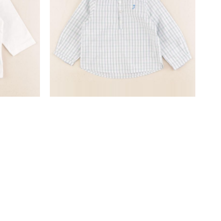
chemise velours multicolore
18 mois
15,90 €
SUIVEZ-NOUS