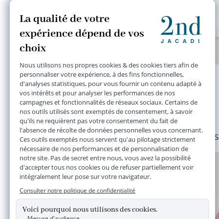
pantalon doublé gris
3 mois
13,90 €
Plusieurs