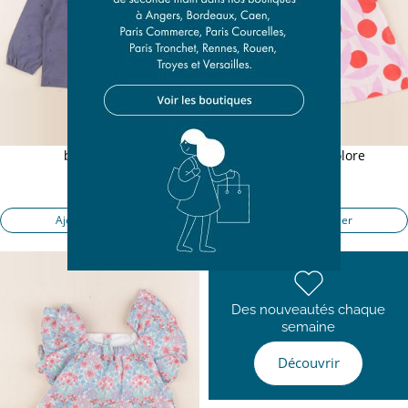
blouse bleu
blouse multicolore
3/4 ans
3 ans
18,00 €
15,50 €
Ajouter au panier
Ajouter au panier
Des nouveautés chaque
semaine
Découvrir