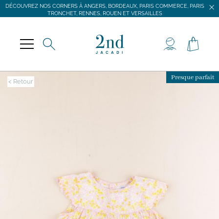
DÉCOUVREZ NOS CORNERS À ANGERS, BORDEAUX, PARIS COMMERCE, PARIS
TRONCHET, RENNES, ROUEN ET VERSAILLES
JACADI SECONDE VIE
LIVRAISON GRATUITE DÈS 59 € D'ACHAT *
DÉCOUVREZ NOS CORNERS À ANGERS, BORDEAUX, PARIS COMMERCE, PARIS
TRONCHET, RENNES, ROUEN ET VERSAILLES
Presque parfait
< Retour