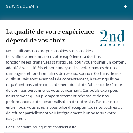
+
SERVICE CLIENTS
+
SUIVEZ-NOUS
MENTIONS LÉGALES
|
CGU
|
CGV
|
COOKIES
|
DONNÉES PERSONNELLES
*
Livraison express gratuite en point relais dès 59 € et à domicile dès 150
€ vers la France Métropolitaine
Les données collectées par la société JACADI, responsable
du traitement, sont nécessaires à l'envoi de newsletters, à la
création de compte, pour le traitement, le suivi et la livraison
de votre commande, ainsi que pour le suivi de votre
adhésion au programme fidélité. Conformément au
Règlement Européen 2016/679 du 27 avril 2016 sur la
protection des données personnelles, vous bénéficiez d'un
droit d'accès, d'édiction des directives anticipées, de
rectification, d'opposition, d'effacement, de portabilité ou de