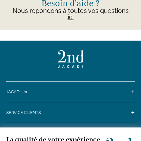
Besoin d'aide ?
Nous répondons à toutes vos questions
ici
+
JACADI 2nd
+
SERVICE CLIENTS
+
SUIVEZ-NOUS