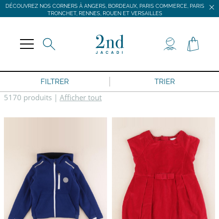
DÉCOUVREZ NOS CORNERS À ANGERS, BORDEAUX, PARIS COMMERCE, PARIS
TRONCHET, RENNES, ROUEN ET VERSAILLES
JACADI SECONDE VIE
LIVRAISON GRATUITE DÈS 59 € D'ACHAT *
DÉCOUVREZ NOS CORNERS À ANGERS, BORDEAUX, PARIS COMMERCE, PARIS
TRONCHET, RENNES, ROUEN ET VERSAILLES
FILTRER
TRIER
5170 produits
|
Afficher tout