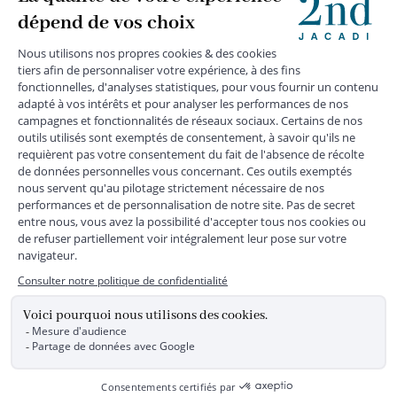
MENTIONS LÉGALES
|
CGU
|
CGV
|
COOKIES
|
DONNÉES PERSONNELLES
*
Livraison express gratuite en point relais dès 59 € et à domicile dès 150
€ vers la France Métropolitaine
Les données collectées par la société JACADI, responsable
du traitement, sont nécessaires à l'envoi de newsletters, à la
création de compte, pour le traitement, le suivi et la livraison
de votre commande, ainsi que pour le suivi de votre
adhésion au programme fidélité. Conformément au
Règlement Européen 2016/679 du 27 avril 2016 sur la
protection des données personnelles, vous bénéficiez d'un
droit d'accès, d'édiction des directives anticipées, de
rectification, d'opposition, d'effacement, de portabilité ou de
limitation aux traitements de données vous concernant.
Vous pouvez exercer vos droits en écrivant à JACADI –
Service Clients – 2/10 Rue Chaptal, 92300 LEVALLOIS-
PERRET, FRANCE ou par email service-clients@jacadi.fr .
Pour plus d'informations, vous pouvez consulter notre