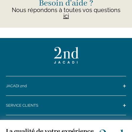
Besoin d'aide ?
Nous répondons à toutes vos questions
ici
+
JACADI 2nd
+
SERVICE CLIENTS
+
SUIVEZ-NOUS