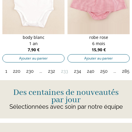
body blanc
robe rose
1 an
6 mois
7,90 €
15,90 €
Ajouter au panier
Ajouter au panier
1
220
230
...
232
233
234
240
250
...
285
Des centaines de nouveautés
par jour
Sélectionnées avec soin par notre équipe