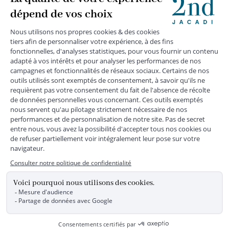
MENTIONS LÉGALES
|
CGU
|
CGV
|
COOKIES
|
DONNÉES PERSONNELLES
*
Livraison express gratuite en point relais dès 59 € et à domicile dès 150
€ vers la France Métropolitaine
Les données collectées par la société JACADI, responsable
du traitement, sont nécessaires à l'envoi de newsletters, à la
création de compte, pour le traitement, le suivi et la livraison
de votre commande, ainsi que pour le suivi de votre
adhésion au programme fidélité. Conformément au
Règlement Européen 2016/679 du 27 avril 2016 sur la
protection des données personnelles, vous bénéficiez d'un
droit d'accès, d'édiction des directives anticipées, de
rectification, d'opposition, d'effacement, de portabilité ou de
limitation aux traitements de données vous concernant.
Vous pouvez exercer vos droits en écrivant à JACADI –
Service Clients – 2/10 Rue Chaptal, 92300 LEVALLOIS-
PERRET, FRANCE ou par email service-clients@jacadi.fr .
Pour plus d'informations, vous pouvez consulter notre