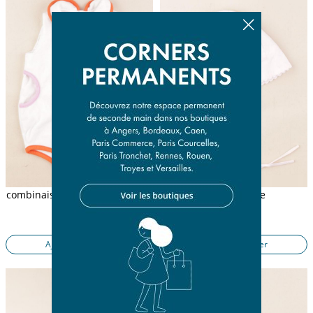
combinaison blanc, multicolore
chapeau rose
6 mois
3 mois
14,50 €
8,90 €
Ajouter au panier
Ajouter au panier