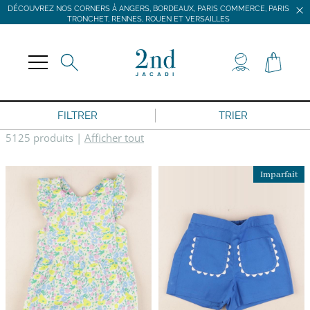
DÉCOUVREZ NOS CORNERS À ANGERS, BORDEAUX, PARIS COMMERCE, PARIS
TRONCHET, RENNES, ROUEN ET VERSAILLES
JACADI SECONDE VIE
LIVRAISON GRATUITE DÈS 59 € D'ACHAT *
DÉCOUVREZ NOS CORNERS À ANGERS, BORDEAUX, PARIS COMMERCE, PARIS
TRONCHET, RENNES, ROUEN ET VERSAILLES
FILTRER
TRIER
5125 produits
|
Afficher tout
Imparfait