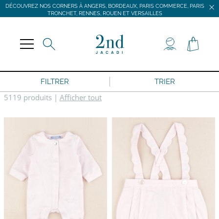
DÉCOUVREZ NOS CORNERS À ANGERS, BORDEAUX, PARIS COMMERCE, PARIS
TRONCHET, RENNES, ROUEN ET VERSAILLES
JACADI SECONDE VIE
LIVRAISON GRATUITE DÈS 59 € D'ACHAT *
DÉCOUVREZ NOS CORNERS À ANGERS, BORDEAUX, PARIS COMMERCE, PARIS
TRONCHET, RENNES, ROUEN ET VERSAILLES
FILTRER
TRIER
5119 produits
|
Afficher tout