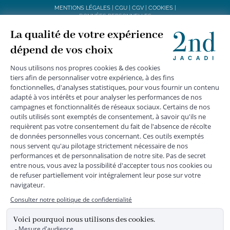
MENTIONS LÉGALES
|
CGU
|
CGV
|
COOKIES
|
DONNÉES PERSONNELLES
*
Livraison express gratuite en point relais dès 59 € et à domicile dès 150
€ vers la France Métropolitaine
Les données collectées par la société JACADI, responsable
du traitement, sont nécessaires à l'envoi de newsletters, à la
création de compte, pour le traitement, le suivi et la livraison
de votre commande, ainsi que pour le suivi de votre
adhésion au programme fidélité. Conformément au
Règlement Européen 2016/679 du 27 avril 2016 sur la
protection des données personnelles, vous bénéficiez d'un
droit d'accès, d'édiction des directives anticipées, de
rectification, d'opposition, d'effacement, de portabilité ou de
limitation aux traitements de données vous concernant.
Vous pouvez exercer vos droits en écrivant à JACADI –
Service Clients – 2/10 Rue Chaptal, 92300 LEVALLOIS-
PERRET, FRANCE ou par email service-clients@jacadi.fr .
Pour plus d'informations, vous pouvez consulter notre