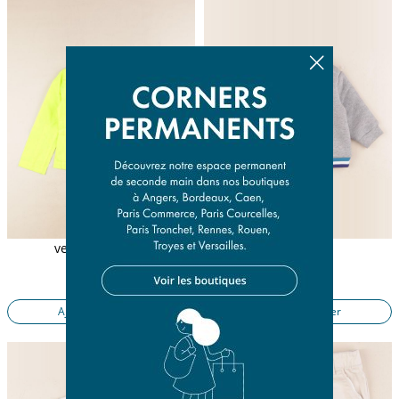
veste jaune fluo
sweat gris
6 ans
6 mois
31,50 €
16,50 €
Ajouter au panier
Ajouter au panier