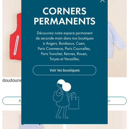
doudoune réversible rouge, blanc
pull bleu
36 mois
6 mois
27,90 €
14,50 €
Ajouter au panier
Ajouter au panier