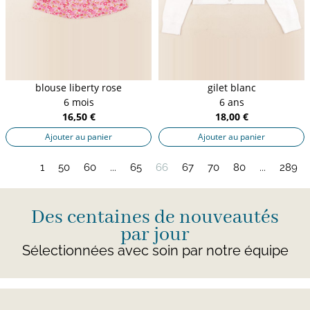
blouse liberty rose
gilet blanc
6 mois
6 ans
16,50 €
18,00 €
Ajouter au panier
Ajouter au panier
1
50
60
...
65
66
67
70
80
...
289
Des centaines de nouveautés
par jour
Sélectionnées avec soin par notre équipe