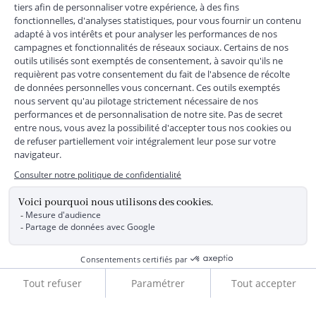
MENTIONS LÉGALES
|
CGU
|
CGV
|
COOKIES
|
DONNÉES PERSONNELLES
*
Livraison express gratuite en point relais dès 59 € et à domicile dès 150
€ vers la France Métropolitaine
Les données collectées par la société JACADI, responsable
du traitement, sont nécessaires à l'envoi de newsletters, à la
création de compte, pour le traitement, le suivi et la livraison
de votre commande, ainsi que pour le suivi de votre
adhésion au programme fidélité. Conformément au
Règlement Européen 2016/679 du 27 avril 2016 sur la
protection des données personnelles, vous bénéficiez d'un
droit d'accès, d'édiction des directives anticipées, de
rectification, d'opposition, d'effacement, de portabilité ou de
limitation aux traitements de données vous concernant.
Vous pouvez exercer vos droits en écrivant à JACADI –
Service Clients – 2/10 Rue Chaptal, 92300 LEVALLOIS-
PERRET, FRANCE ou par email service-clients@jacadi.fr .
Pour plus d'informations, vous pouvez consulter notre