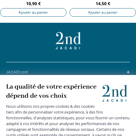
10,90 €
14,50 €
Ajouter au panier
Ajouter au panier
+
JACADI 2nd
+
SERVICE CLIENTS
+
SUIVEZ-NOUS
MENTIONS LÉGALES
|
CGU
|
CGV
|
COOKIES
|
DONNÉES PERSONNELLES