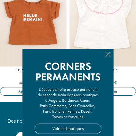
tee-shirt marron
tee-shirt blanc
3 mois
3 mois
44,50 €
8,90 €
44,50 €
8,90 €
Ajouter au panier
Ajouter au panier
Des nouveautés chaque
semaine