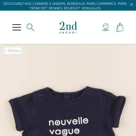
DÉCOUVREZ NOS CORNERS À ANGERS, BORDEAUX, PARIS COMMERCE, PARIS
TRONCHET, RENNES, ROUEN ET VERSAILLES
JACADI SECONDE VIE
LIVRAISON GRATUITE DÈS 59 € D'ACHAT *
DÉCOUVREZ NOS CORNERS À ANGERS, BORDEAUX, PARIS COMMERCE, PARIS
TRONCHET, RENNES, ROUEN ET VERSAILLES
< Retour