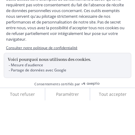
*
Livraison express gratuite en point relais dès 59 € et à domicile dès 150
€ vers la France Métropolitaine
Les données collectées par la société JACADI, responsable
du traitement, sont nécessaires à l'envoi de newsletters, à la
création de compte, pour le traitement, le suivi et la livraison
de votre commande, ainsi que pour le suivi de votre
adhésion au programme fidélité. Conformément au
Règlement Européen 2016/679 du 27 avril 2016 sur la
protection des données personnelles, vous bénéficiez d'un
droit d'accès, d'édiction des directives anticipées, de
rectification, d'opposition, d'effacement, de portabilité ou de
Ajouter au panier
limitation aux traitements de données vous concernant.
Vous pouvez exercer vos droits en écrivant à JACADI –
Service Clients – 2/10 Rue Chaptal, 92300 LEVALLOIS-
PERRET, FRANCE ou par email service-clients@jacadi.fr .
Pour plus d'informations, vous pouvez consulter notre
politique Données Personnelles
ou
Cookies
. JACADI SAS au
capital de 25 847 956,00 Euros, RCS Nanterre n°441 875 473,