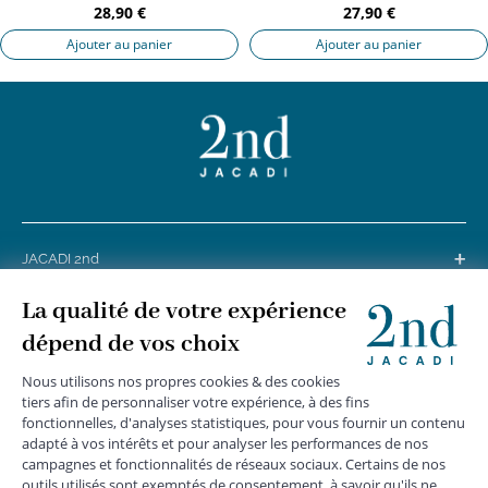
28,90 €
27,90 €
Ajouter au panier
Ajouter au panier
+
JACADI 2nd
+
SERVICE CLIENTS
+
SUIVEZ-NOUS
MENTIONS LÉGALES
|
CGU
|
CGV
|
COOKIES
|
DONNÉES PERSONNELLES