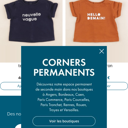
tee-shirt bleu
tee-shirt marron
3 mois
3 mois
44,50 €
8,90 €
44,50 €
8,90 €
Ajouter au panier
Ajouter au panier
Des nouveautés chaque
semaine