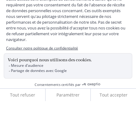
*
Livraison express gratuite en point relais dès 59 € et à domicile dès 150
€ vers la France Métropolitaine
Les données collectées par la société JACADI, responsable
du traitement, sont nécessaires à l'envoi de newsletters, à la
création de compte, pour le traitement, le suivi et la livraison
de votre commande, ainsi que pour le suivi de votre
adhésion au programme fidélité. Conformément au
Règlement Européen 2016/679 du 27 avril 2016 sur la
protection des données personnelles, vous bénéficiez d'un
droit d'accès, d'édiction des directives anticipées, de
rectification, d'opposition, d'effacement, de portabilité ou de
Ajouter au panier
limitation aux traitements de données vous concernant.
Vous pouvez exercer vos droits en écrivant à JACADI –
Service Clients – 2/10 Rue Chaptal, 92300 LEVALLOIS-
PERRET, FRANCE ou par email service-clients@jacadi.fr .
Pour plus d'informations, vous pouvez consulter notre
politique Données Personnelles
ou
Cookies
. JACADI SAS au
capital de 25 847 956,00 Euros, RCS Nanterre n°441 875 473,