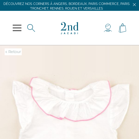
DÉCOUVREZ NOS CORNERS À ANGERS, BORDEAUX, PARIS COMMERCE, PARIS
TRONCHET, RENNES, ROUEN ET VERSAILLES
JACADI SECONDE VIE
LIVRAISON GRATUITE DÈS 59 € D'ACHAT *
DÉCOUVREZ NOS CORNERS À ANGERS, BORDEAUX, PARIS COMMERCE, PARIS
TRONCHET, RENNES, ROUEN ET VERSAILLES
< Retour