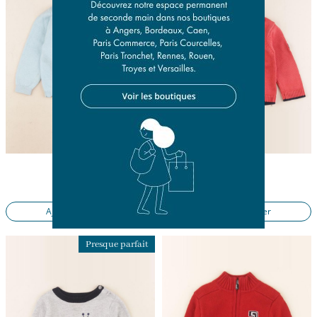
pull bleu
pull rouge
18 mois
18 mois
16,50 €
13,50 €
Ajouter au panier
Ajouter au panier
Presque parfait