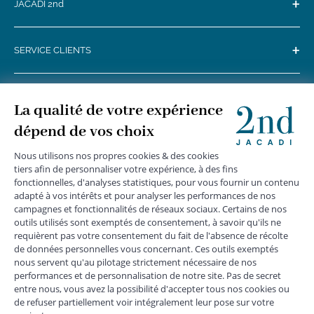
+
JACADI 2nd
+
SERVICE CLIENTS
+
SUIVEZ-NOUS
MENTIONS LÉGALES
|
CGU
|
CGV
|
COOKIES
|
DONNÉES PERSONNELLES
*
Livraison express gratuite en point relais dès 59 € et à domicile dès 150
€ vers la France Métropolitaine
Les données collectées par la société JACADI, responsable
du traitement, sont nécessaires à l'envoi de newsletters, à la
création de compte, pour le traitement, le suivi et la livraison
de votre commande, ainsi que pour le suivi de votre
adhésion au programme fidélité. Conformément au
Règlement Européen 2016/679 du 27 avril 2016 sur la
protection des données personnelles, vous bénéficiez d'un