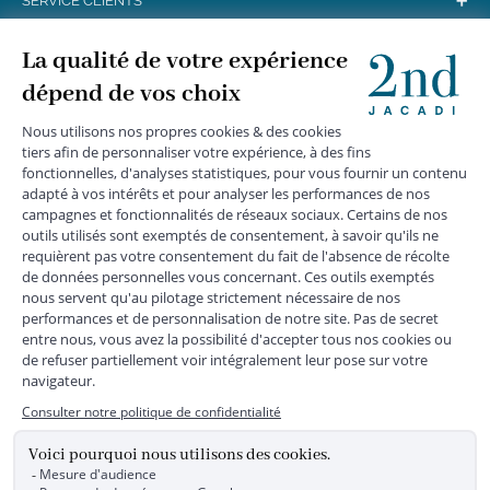
+
SERVICE CLIENTS
+
SUIVEZ-NOUS
MENTIONS LÉGALES
|
CGU
|
CGV
|
COOKIES
|
DONNÉES PERSONNELLES
*
Livraison express gratuite en point relais dès 59 € et à domicile dès 150
€ vers la France Métropolitaine
Les données collectées par la société JACADI, responsable
du traitement, sont nécessaires à l'envoi de newsletters, à la
création de compte, pour le traitement, le suivi et la livraison
de votre commande, ainsi que pour le suivi de votre
adhésion au programme fidélité. Conformément au
Règlement Européen 2016/679 du 27 avril 2016 sur la
protection des données personnelles, vous bénéficiez d'un
droit d'accès, d'édiction des directives anticipées, de
rectification, d'opposition, d'effacement, de portabilité ou de
limitation aux traitements de données vous concernant.