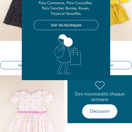
robe bleu
robe jaune
6 ans
6 ans
23,90 €
23,90 €
Ajouter au panier
Ajouter au panier
Des nouveautés chaque
semaine
Découvrir