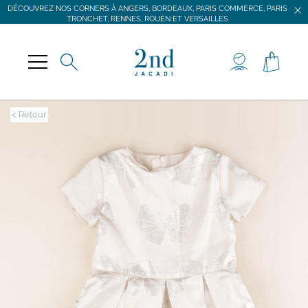
DÉCOUVREZ NOS CORNERS À ANGERS, BORDEAUX, PARIS COMMERCE, PARIS
TRONCHET, RENNES, ROUEN ET VERSAILLES
JACADI SECONDE VIE
LIVRAISON GRATUITE DÈS 59 € D'ACHAT *
DÉCOUVREZ NOS CORNERS À ANGERS, BORDEAUX, PARIS COMMERCE, PARIS
TRONCHET, RENNES, ROUEN ET VERSAILLES
< Retour