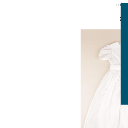
robe
6 
23,