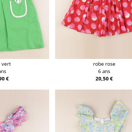
 vert
robe rose
ans
6 ans
90 €
20,50 €