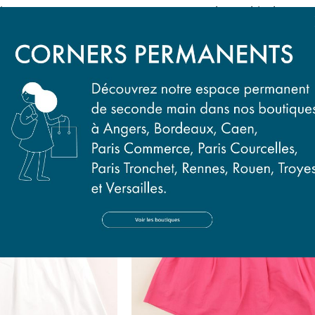
 jaune
robe multicolore
ans
6 ans
90 €
19,90 €