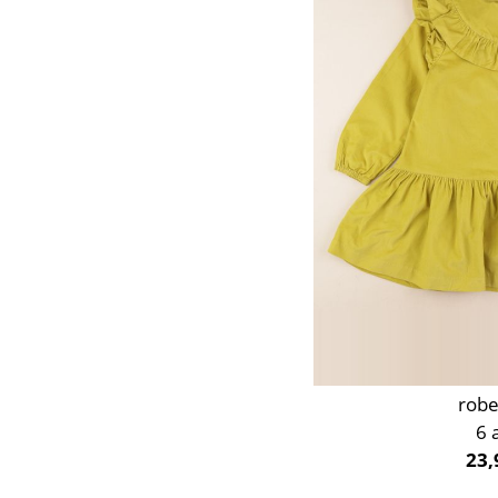
Orange
Rose
Rouge
Taupe
Vert
Violet
robe
6 
23,