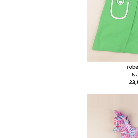
robe
6 
23,