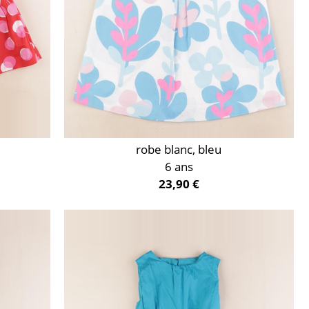
robe blanc, bleu
6 ans
23,90 €