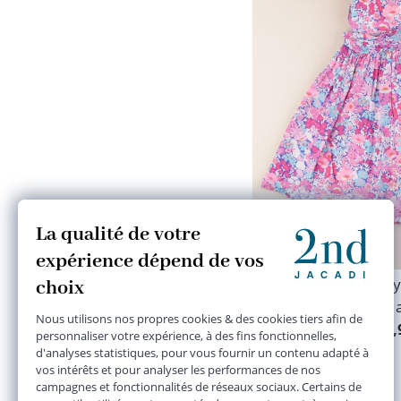
robe libert
6 
27,