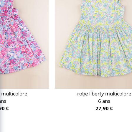
y multicolore
robe liberty multicolore
ans
6 ans
90 €
27,90 €