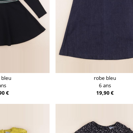
 bleu
robe bleu
ans
6 ans
90 €
19,90 €