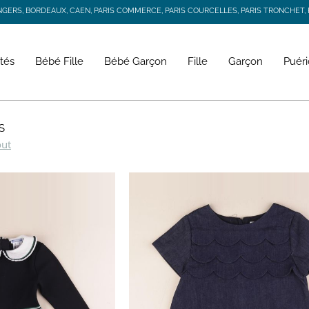
RS, BORDEAUX, CAEN, PARIS COMMERCE, PARIS COURCELLES, PARIS TRONCHET, R
JACADI SECONDE VIE
LIVRAISON GRATUITE DÈS 59 € D'ACHAT *
RS, BORDEAUX, CAEN, PARIS COMMERCE, PARIS COURCELLES, PARIS TRONCHET, R
tés
Bébé Fille
Bébé Garçon
Fille
Garçon
Puéri
S
out