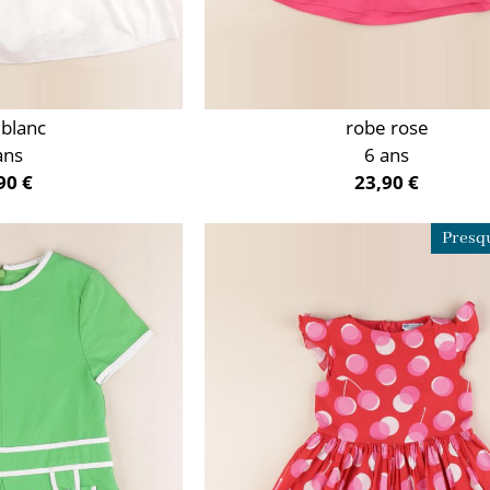
 blanc
robe rose
ans
6 ans
90 €
23,90 €
Presqu