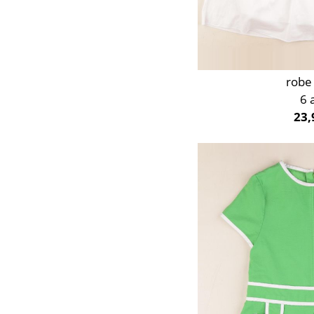
robe
6 
23,