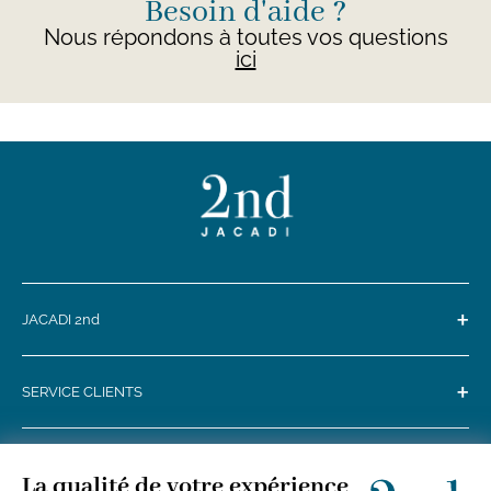
Besoin d'aide ?
Nous répondons à toutes vos questions
ici
+
JACADI 2nd
+
SERVICE CLIENTS
+
SUIVEZ-NOUS