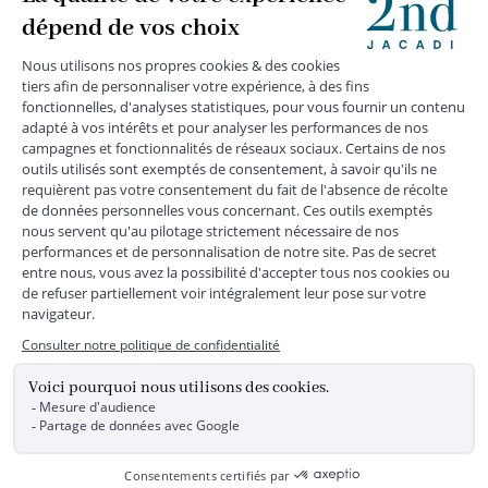
MENTIONS LÉGALES
|
CGU
|
CGV
|
COOKIES
|
DONNÉES PERSONNELLES
*
Livraison express gratuite en point relais dès 59 € et à domicile dès 150
€ vers la France Métropolitaine
Les données collectées par la société JACADI, responsable
du traitement, sont nécessaires à l'envoi de newsletters, à la
création de compte, pour le traitement, le suivi et la livraison
de votre commande, ainsi que pour le suivi de votre
adhésion au programme fidélité. Conformément au
Règlement Européen 2016/679 du 27 avril 2016 sur la
protection des données personnelles, vous bénéficiez d'un
droit d'accès, d'édiction des directives anticipées, de
rectification, d'opposition, d'effacement, de portabilité ou de
limitation aux traitements de données vous concernant.
Vous pouvez exercer vos droits en écrivant à JACADI –
Service Clients – 2/10 Rue Chaptal, 92300 LEVALLOIS-
PERRET, FRANCE ou par email service-clients@jacadi.fr .
Pour plus d'informations, vous pouvez consulter notre