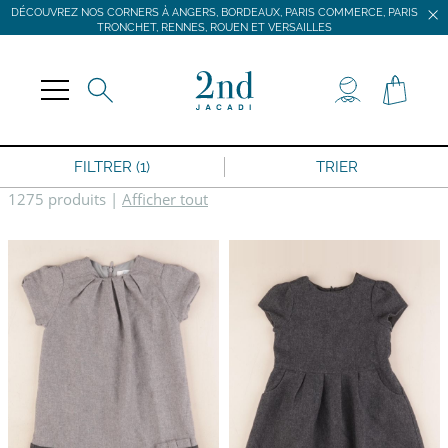
DÉCOUVREZ NOS CORNERS À ANGERS, BORDEAUX, PARIS COMMERCE, PARIS
TRONCHET, RENNES, ROUEN ET VERSAILLES
JACADI SECONDE VIE
LIVRAISON GRATUITE DÈS 59 € D'ACHAT *
DÉCOUVREZ NOS CORNERS À ANGERS, BORDEAUX, PARIS COMMERCE, PARIS
TRONCHET, RENNES, ROUEN ET VERSAILLES
FILTRER (1)
TRIER
1275 produits
|
Afficher tout