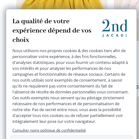
robe jaune
6 ans
23,90 €
Plusieurs