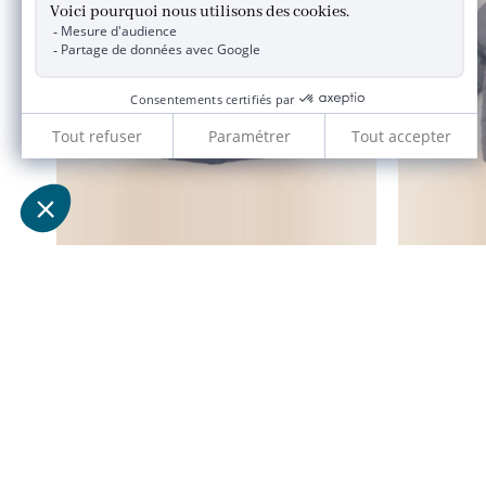
parka bleu
12 mois
28,90 €
JACADI 2