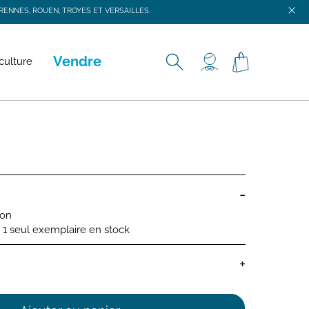
ENNES, ROUEN, TROYES ET VERSAILLES.
ENNES, ROUEN, TROYES ET VERSAILLES.
Vendre
culture
-
ion
 : 1 seul exemplaire en stock
+
lle