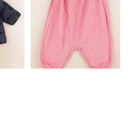
salopette rose
3 mois
18,00 €
SUIVEZ-NOUS