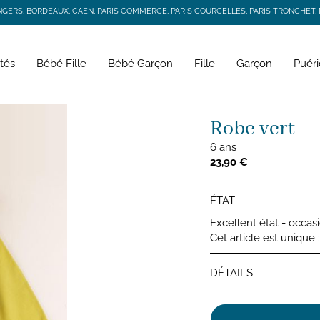
RS, BORDEAUX, CAEN, PARIS COMMERCE, PARIS COURCELLES, PARIS TRONCHET, R
JACADI SECONDE VIE
LIVRAISON GRATUITE DÈS 59 € D'ACHAT *
RS, BORDEAUX, CAEN, PARIS COMMERCE, PARIS COURCELLES, PARIS TRONCHET, R
tés
Bébé Fille
Bébé Garçon
Fille
Garçon
Puéri
Robe vert
6 ans
23,90 €
ÉTAT
Excellent état - occas
Cet article est unique
DÉTAILS
Robes fi