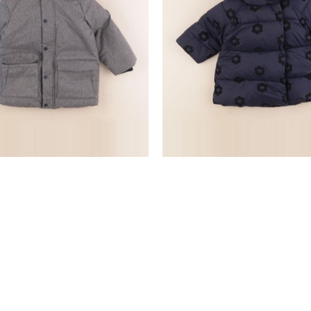
manteau gris
parka bleu
24 mois
12 mois
27,90 €
28,90 €
nd
SERVICE CLIENTS