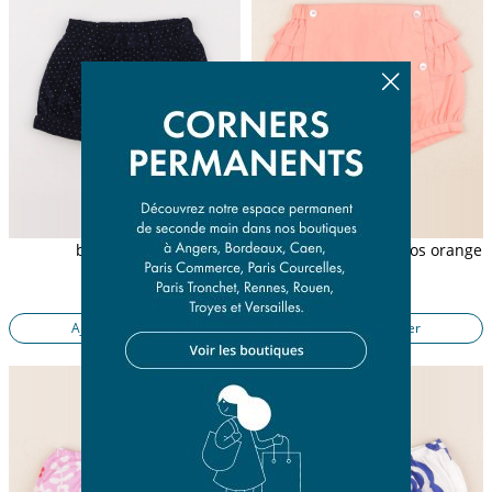
bloomer bleu
bloomer volants au dos orange
12 mois
12 mois
14,10 €
13,50 €
Ajouter au panier
Ajouter au panier