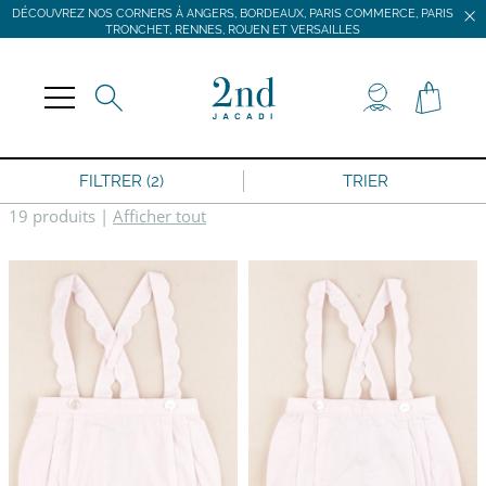
DÉCOUVREZ NOS CORNERS À ANGERS, BORDEAUX, PARIS COMMERCE, PARIS
TRONCHET, RENNES, ROUEN ET VERSAILLES
JACADI SECONDE VIE
LIVRAISON GRATUITE DÈS 59 € D'ACHAT *
DÉCOUVREZ NOS CORNERS À ANGERS, BORDEAUX, PARIS COMMERCE, PARIS
TRONCHET, RENNES, ROUEN ET VERSAILLES
FILTRER (2)
TRIER
19 produits
|
Afficher tout