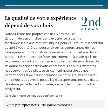
+
SUIVEZ-NOUS
MENTIONS LÉGALES
|
CGU
|
CGV
|
COOKIES
|
DONNÉES PERSONNELLES
*
Livraison express gratuite en point relais dès 59 € et à domicile dès 150
€ vers la France Métropolitaine
Les données collectées par la société JACADI, responsable
du traitement, sont nécessaires à l'envoi de newsletters, à la
création de compte, pour le traitement, le suivi et la livraison
de votre commande, ainsi que pour le suivi de votre
adhésion au programme fidélité. Conformément au
Règlement Européen 2016/679 du 27 avril 2016 sur la
protection des données personnelles, vous bénéficiez d'un
droit d'accès, d'édiction des directives anticipées, de
rectification, d'opposition, d'effacement, de portabilité ou de
limitation aux traitements de données vous concernant.