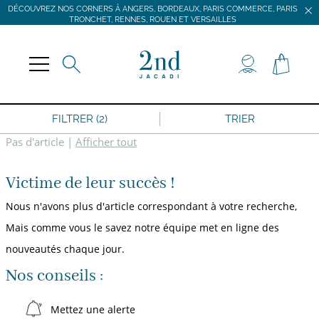
DÉCOUVREZ NOS CORNERS À ANGERS, BORDEAUX, PARIS COMMERCE, PARIS
TRONCHET, RENNES, ROUEN ET VERSAILLES
JACADI SECONDE VIE
LIVRAISON GRATUITE DÈS 59 € D'ACHAT *
DÉCOUVREZ NOS CORNERS À ANGERS, BORDEAUX, PARIS COMMERCE, PARIS
TRONCHET, RENNES, ROUEN ET VERSAILLES
FILTRER (2)
TRIER
Pas d'article
|
Afficher tout
Victime de leur succès !
Nous n'avons plus d'article correspondant à votre recherche,
Mais comme vous le savez notre équipe met en ligne des
nouveautés chaque jour.
Nos conseils :
Mettez une alerte