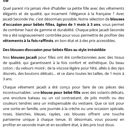
Vie
Quel parent n’a jamais rêvé d’habiller sa petite fille avec des vêtements
élégants et de qualité, qui incarnent l'élégance à la française ? Avec
Jacadi Seconde Vie, c'est désormais possible. Notre sélection de
blouses
d'occasion pour bébés filles, âgées de 1 mois à 3 ans
, vous permet
de combiner haut de gamme et durabilité. Chaque pièce Jacadi Seconde
Vie a été soigneusement contrôlée pour vous permettre de profiter des
vêtements à la fois raffinés
, en bon état et à des prix accessibles.
Des blouses d’occasion pour bébés filles au style irrésistible
Nos
blouses Jacadi
pour filles ont été confectionnées avec des tissus
de qualité, qui garantissent à la fois confort et esthétique. Du beau
coton ; du velours moiré ; de la viscose légère pour l’été, alliés à des zips
discrets, des boutons délicats… et ce dans toutes les tailles, de 1 mois à
3 ans.
Chaque vêtement Jacadi a été conçu pour faire de ces pièces des
incontournables : une
blouse pour bébé fille
avec des volants délicats,
une encolure bateau ou un col contrastant, de jolis motifs ou des
couleurs tendres sera un indispensable du vestiaire. Que ce soit pour
une sortie en famille, une journée à la crèche ou une occasion spéciale,
roses, blanches, bleues, rayées, ces blouses offrent une touche
parisienne unique à chaque tenue. Et désormais, vous pouvez en
profiter en seconde main et en excellent état, à des prix tout doux.