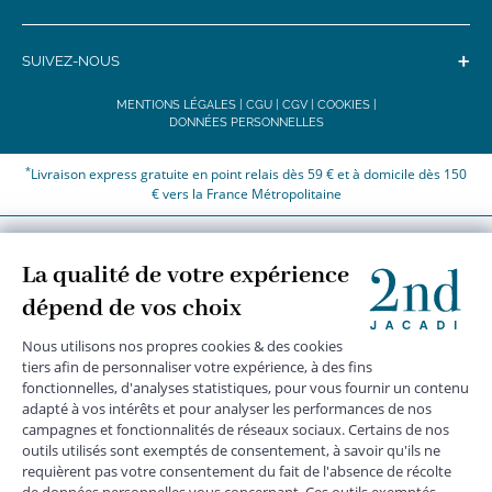
+
SUIVEZ-NOUS
MENTIONS LÉGALES
|
CGU
|
CGV
|
COOKIES
|
DONNÉES PERSONNELLES
*
Livraison express gratuite en point relais dès 59 € et à domicile dès 150
€ vers la France Métropolitaine
Les données collectées par la société JACADI, responsable
du traitement, sont nécessaires à l'envoi de newsletters, à la
création de compte, pour le traitement, le suivi et la livraison
de votre commande, ainsi que pour le suivi de votre
adhésion au programme fidélité. Conformément au
Règlement Européen 2016/679 du 27 avril 2016 sur la
protection des données personnelles, vous bénéficiez d'un
droit d'accès, d'édiction des directives anticipées, de
rectification, d'opposition, d'effacement, de portabilité ou de
limitation aux traitements de données vous concernant.