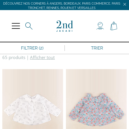
DÉCOUVREZ NOS CORNERS À ANGERS, BORDEAUX, PARIS COMMERCE, PARIS
TRONCHET, RENNES, ROUEN ET VERSAILLES
JACADI SECONDE VIE
LIVRAISON GRATUITE DÈS 59 € D'ACHAT *
DÉCOUVREZ NOS CORNERS À ANGERS, BORDEAUX, PARIS COMMERCE, PARIS
TRONCHET, RENNES, ROUEN ET VERSAILLES
FILTRER (2)
TRIER
65 produits
|
Afficher tout