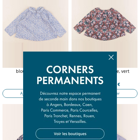
blouse liberty bleu
blouse liberty rose, vert
12 mois
12 mois
16,50 €
82,50 €
16,50 €
Ajouter au panier
Ajouter au panier