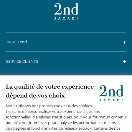
+
JACADI 2nd
+
SERVICE CLIENTS
+
SUIVEZ-NOUS
MENTIONS LÉGALES
|
CGU
|
CGV
|
COOKIES
|
DONNÉES PERSONNELLES
*
Livraison express gratuite en point relais dès 59 € et à domicile dès 150
€ vers la France Métropolitaine