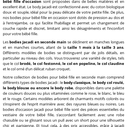
bébé fille d’occasion
sont proposées dans de belles matières et en
excellent état. Le body Jacadi est confectionné avec du coton biologique
doux et souple, idéal pour la peau délicate de votre petite fille. De plus,
nos bodies pour bébé fille en occasion sont dotés de pression au dos et
à l’entrejambe, ce qui facilite l’habillage et permet un changement de
couche rapide et discret, limitant ainsi les désagréments et l’inconfort
pour votre bébé fille.
Les
bodies Jacadi en seconde main
se déclinent en manches longues
et en manches courtes, allant de la
taille 1 mois à la taille 3 ans
.
Différents modèles de bodies se distinguent par de jolis détails, en
particulier au niveau des cols. Vous trouverez une variété de styles, tels
que le col
brodé, le col festonné, le col en popeline, le col claudine
et le col orné d’un délicat ruban croquet.
Notre collection de bodies pour bébé fille en seconde main comprend
différents types de bodies Jacadi : le
body classique, le body col roulé,
le body blouse ou encore le body robe
, disponibles dans une palette
de couleurs douces ou plus vitaminées comme le rose, le blanc, le bleu
et le rouge. Certains modèles arborent de charmants motifs colorés ou
s’inspirent de l’esprit marinière avec des rayures bleues ou noires. Les
bodies d’occasion Jacadi pour bébé fille sont des pièces essentielles du
vestiaire de votre bébé fille, s’accordant facilement avec une robe
chasuble ou se glissant sous un pull avec un short pour une silhouette
chic et parisienne. Et tout cela, à des prix accessibles, grâce à Jacadi