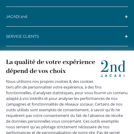
+
JACADI 2nd
+
SERVICE CLIENTS
+
SUIVEZ-NOUS
MENTIONS LÉGALES
|
CGU
|
CGV
|
COOKIES
|
DONNÉES PERSONNELLES
*
Livraison express gratuite en point relais dès 59 € et à domicile dès 150
€ vers la France Métropolitaine
Les données collectées par la société JACADI, responsable
du traitement, sont nécessaires à l'envoi de newsletters, à la
création de compte, pour le traitement, le suivi et la livraison
de votre commande, ainsi que pour le suivi de votre