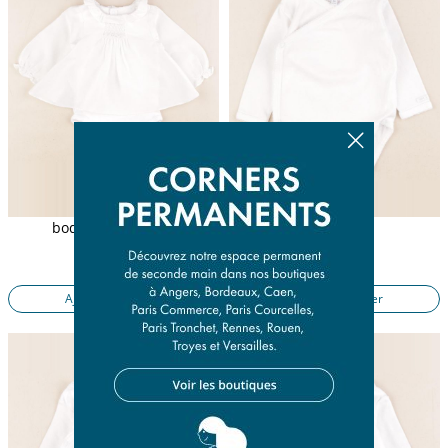
body blouse blanc
body blanc
6 mois
6 mois
11,50 €
7,90 €
Ajouter au panier
Ajouter au panier