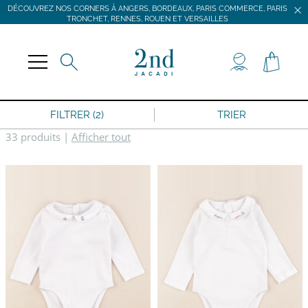
DÉCOUVREZ NOS CORNERS À ANGERS, BORDEAUX, PARIS COMMERCE, PARIS
TRONCHET, RENNES, ROUEN ET VERSAILLES
JACADI SECONDE VIE
LIVRAISON GRATUITE DÈS 59 € D'ACHAT *
DÉCOUVREZ NOS CORNERS À ANGERS, BORDEAUX, PARIS COMMERCE, PARIS
TRONCHET, RENNES, ROUEN ET VERSAILLES
FILTRER (2)
TRIER
33 produits
|
Afficher tout