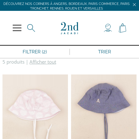
DÉCOUVREZ NOS CORNERS À ANGERS, BORDEAUX, PARIS COMMERCE, PARIS
TRONCHET, RENNES, ROUEN ET VERSAILLES
JACADI SECONDE VIE
LIVRAISON GRATUITE DÈS 59 € D'ACHAT *
DÉCOUVREZ NOS CORNERS À ANGERS, BORDEAUX, PARIS COMMERCE, PARIS
TRONCHET, RENNES, ROUEN ET VERSAILLES
FILTRER (2)
TRIER
5 produits
|
Afficher tout