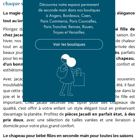
chaque saison
La magie du chapeau pour bébé fille d’occasion : confort et élégance
tout au long de l’année
Plongez dans l’univers du
chapeau d’occasion pour bébé fille de
chez Jacadi Seconde Vie,
une collection adaptée à chaque saison. En
hiver, nos bonnets et chapkas enveloppent votre bébé fille de chaleur
tout en ajoutant une touche de style à ses tenues. Dès l’arrivée des
beaux jours, laissez-la profiter du soleil avec nos
bobs colorés
, parfaits
pour les escapades estivales. Chaque pièce, qu'il s'agisse d'un
chapeau,
d'un bonnet ou d'une chapka
, est conçue avec soin, alliant confort et
esthétisme.
Avec Jacadi, chaque saison célèbre l'enfance et crée des souvenirs
inoubliables pour votre petite fille. Froid ou chaud, hiver ou été, il faut
que cette découverte progressive d’un monde nouveau se fasse dans la
joie et le confort, alors bien protéger la tête de votre petite fille est
important. Chez Jacadi Seconde Vie, opter pour des chapeaux de
qualité, c’est offrir à votre enfant un style élégant tout en préservant
davantage la planète. Profitez de
pièces Jacadi en parfait état, à des
prix doux
, avec une sélection de tailles variées et une livraison à
domicile pour votre plus grand confort.
Le chapeau pour bébé filles en seconde main pour toutes les saisons