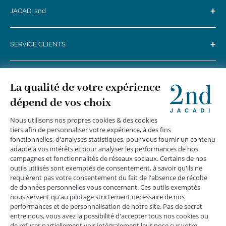
+
JACADI 2nd
+
SERVICE CLIENTS
+
SUIVEZ-NOUS
MENTIONS LÉGALES
|
CGU
|
CGV
|
COOKIES
|
DONNÉES PERSONNELLES
*
Livraison express gratuite en point relais dès 59 € et à domicile dès 150
€ vers la France Métropolitaine
Les données collectées par la société JACADI, responsable
du traitement, sont nécessaires à l'envoi de newsletters, à la
création de compte, pour le traitement, le suivi et la livraison
de votre commande, ainsi que pour le suivi de votre
adhésion au programme fidélité. Conformément au
Règlement Européen 2016/679 du 27 avril 2016 sur la