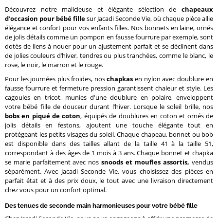
Découvrez notre malicieuse et élégante sélection de
chapeaux
d’occasion pour bébé fille
sur Jacadi Seconde Vie, où chaque pièce allie
élégance et confort pour vos enfants filles. Nos bonnets en laine, ornés
de jolis détails comme un pompon en fausse fourrure par exemple, sont
dotés de liens à nouer pour un ajustement parfait et se déclinent dans
de jolies couleurs d’hiver, tendres ou plus tranchées, comme le blanc, le
rose, le noir, le marron et le rouge.
Pour les journées plus froides, nos
chapkas
en nylon avec doublure en
fausse fourrure et fermeture pression garantissent chaleur et style. Les
cagoules en tricot, munies d'une doublure en polaire, enveloppent
votre bébé fille de douceur durant l’hiver. Lorsque le soleil brille, nos
bobs en piqué de coton
, équipés de doublures en coton et ornés de
jolis détails en festons, ajoutent une touche élégante tout en
protégeant les petits visages du soleil. Chaque chapeau, bonnet ou bob
est disponible dans des tailles allant de la taille 41 à la taille 51,
correspondant à des âges de 1 mois à 3 ans. Chaque bonnet et chapka
se marie parfaitement avec nos
snoods et moufles assortis,
vendus
séparément. Avec Jacadi Seconde Vie, vous choisissez des pièces en
parfait état et à des prix doux, le tout avec une livraison directement
chez vous pour un confort optimal.
Des tenues de seconde main harmonieuses pour votre bébé fille