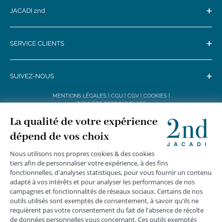
+
JACADI 2nd
+
SERVICE CLIENTS
+
SUIVEZ-NOUS
MENTIONS LÉGALES
|
CGU
|
CGV
|
COOKIES
|
DONNÉES PERSONNELLES
*
Livraison express gratuite en point relais dès 59 € et à domicile dès 150
€ vers la France Métropolitaine
Les données collectées par la société JACADI, responsable
du traitement, sont nécessaires à l'envoi de newsletters, à la
création de compte, pour le traitement, le suivi et la livraison
de votre commande, ainsi que pour le suivi de votre
adhésion au programme fidélité. Conformément au
Règlement Européen 2016/679 du 27 avril 2016 sur la