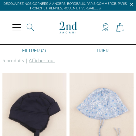
DÉCOUVREZ NOS CORNERS À ANGERS, BORDEAUX, PARIS COMMERCE, PARIS
TRONCHET, RENNES, ROUEN ET VERSAILLES
JACADI SECONDE VIE
LIVRAISON GRATUITE DÈS 59 € D'ACHAT *
DÉCOUVREZ NOS CORNERS À ANGERS, BORDEAUX, PARIS COMMERCE, PARIS
TRONCHET, RENNES, ROUEN ET VERSAILLES
FILTRER (2)
TRIER
5 produits
|
Afficher tout