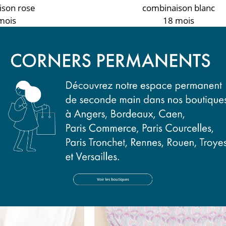
ison rose
combinaison blanc
mois
18 mois
50 €
16,50 €