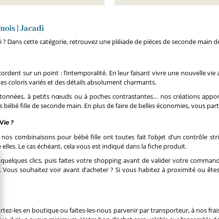
mois | Jacadi
 ? Dans cette catégorie, retrouvez une pléiade de pièces de seconde main de l
cordent sur un point : l’intemporalité. En leur faisant vivre une nouvelle vi
es coloris variés et des détails absolument charmants.
festonnées, à petits nœuds ou à poches contrastantes… nos créations appo
ébé fille de seconde main. En plus de faire de belles économies, vous partic
Vie ?
, nos combinaisons pour bébé fille ont toutes fait l’objet d’un contrôle st
lles. Le cas échéant, cela vous est indiqué dans la fiche produit.
quelques clics, puis faites votre shopping avant de valider votre commande.
t. Vous souhaitez voir avant d’acheter ? Si vous habitez à proximité ou ê
tez-les en boutique ou faites-les-nous parvenir par transporteur, à nos fr