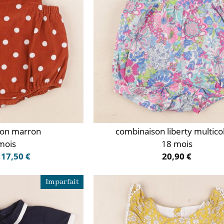
son marron
combinaison liberty multico
mois
18 mois
17,50 €
20,90 €
Imparfait