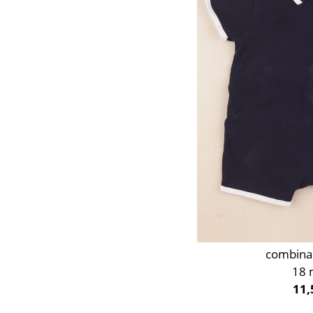
Or
Orange
Rose
Rouge
Taupe
Vert
Violet
combina
18 
11,