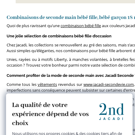
Combinaisons de seconde main bébé fille, bébé garçon 18 
Quoi de plus ravissant qu’une
combinaison bébé fille
aux couleurs Jacadi
Une jolie sélection de combinaisons bébé fille d’occasion
Chez Jacadi, les collections se renouvellent au gré des saisons, mais s’ac
Aussi simples qu’élégantes, nos combinaisons pour bébé fille arborent d
Unies, rayées ou à motifs Liberty, à manches volantées, à bretelles 
occasion ? Trouvez votre bonheur parmi notre vaste sélection de combis b
Comment profiter de la mode de seconde main avec Jacadi Seconde 
Comme tous les
vêtements
revendus sur
www.jacadi-secondevie.com
imperfections sans conséquence peuvent subsister sur certaines d’entre e
Prêt à embellir la garde-robe de votre enfant ? Créez votre compte en 
Choisissez l’option « point relai » au moment de confirmer votre acha
seconde main dans la boutique de Paris Vavin (75).
Vendre ses combis bébé fille en un clin d’œil
Les combinaisons de votre bébé fille sont devenues trop justes ? Rappor