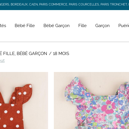
RS, BORDEAUX, CAEN, PARIS COMMERCE, PARIS COURCELLES, PARIS TRONCHET, R
JACADI SECONDE VIE
LIVRAISON GRATUITE DÈS 59 € D'ACHAT *
RS, BORDEAUX, CAEN, PARIS COMMERCE, PARIS COURCELLES, PARIS TRONCHET, R
tés
Bébé Fille
Bébé Garçon
Fille
Garçon
Puéri
É FILLE, BÉBÉ GARÇON
18 MOIS
out