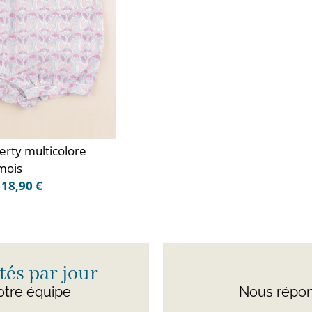
erty multicolore
mois
18,90 €
és par jour
otre équipe
Nous répon