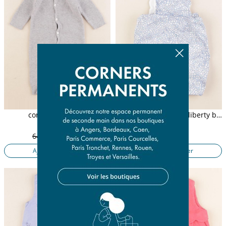
combinaison gris
combinaison doublé, liberty bleu
3 mois
3 mois
64,50 €
12,90 €
22,50 €
Ajouter au panier
Ajouter au panier