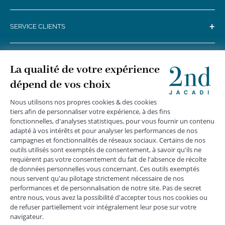
+
SERVICE CLIENTS
+
SUIVEZ-NOUS
MENTIONS LÉGALES
|
CGU
|
CGV
|
COOKIES
|
DONNÉES PERSONNELLES
*
Livraison express gratuite en point relais dès 59 € et à domicile dès 150
€ vers la France Métropolitaine
Les données collectées par la société JACADI, responsable
du traitement, sont nécessaires à l'envoi de newsletters, à la
création de compte, pour le traitement, le suivi et la livraison
de votre commande, ainsi que pour le suivi de votre
adhésion au programme fidélité. Conformément au
Règlement Européen 2016/679 du 27 avril 2016 sur la
protection des données personnelles, vous bénéficiez d'un