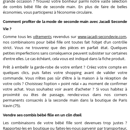
grande occasion ? Trouvez votre bonheur parmi notre vaste sélection
de combis bébé fille de seconde main. En plus de faire de belles
économies, vous participerez à l’économie circulaire.
Comment profiter de la mode de seconde main avec Jacadi Seconde
Vie ?
Comme tous les
vêtements
revendus sur
www.jacadi-secondevie.com
,
nos combinaisons pour bébé fille ont toutes fait l’objet d’un contrôle
strict. Vous ne trouverez que des pièces en parfait état. Quelques
petites imperfections sans conséquence peuvent subsister sur certaines
d’entre elles. Le cas échéant, cela vous est indiqué dans la fiche produit.
Prêt à embellir la garde-robe de votre enfant ? Créez votre compte en
quelques clics, puis faites votre shopping avant de valider votre
commande. Vous n’êtes pas sûr d’être à la maison à la réception de
votre colis ? Choisissez l’option « point relai » au moment de confirmer
votre achat. Vous souhaitez voir avant d’acheter ? Si vous habitez à
proximité ou êtes de passage, rendez-vous dans nos corners
permanents consacrés à la seconde main dans la boutique de Paris
Vavin (75).
Vendre ses combis bébé fille en un clin d’œil
Les combinaisons de votre bébé fille sont devenues trop justes ?
Rapportez-les en boutique ou faites-les-nous parvenir par transporteur,