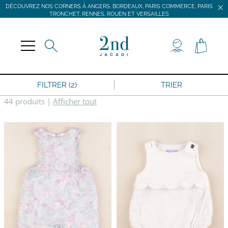
DÉCOUVREZ NOS CORNERS À ANGERS, BORDEAUX, PARIS COMMERCE, PARIS
TRONCHET, RENNES, ROUEN ET VERSAILLES
JACADI SECONDE VIE
LIVRAISON GRATUITE DÈS 59 € D'ACHAT *
DÉCOUVREZ NOS CORNERS À ANGERS, BORDEAUX, PARIS COMMERCE, PARIS
TRONCHET, RENNES, ROUEN ET VERSAILLES
FILTRER (2)
TRIER
44 produits
|
Afficher tout